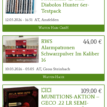
Diabolos Hunter 6er-
Testpack
12.03.2026 - 16:51
AT, Ansfelden
Waffen Haim GmbH
44,00 €
RWS
Alarmpatronen
Schwarzpulver Im Kaliber
16
10.03.2026 - 05:05
AT, Gross Steinbach
Waffen-Hager
109,00 €
💥💥
MUNITIONS-AKTION –
GECO .22 LR SEMI-