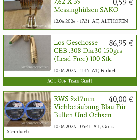
0,59 €
7,62 X 39
Messinghülsen SAKO
12.06.2026 - 17:31
AT, ALTHOFEN
86,95 €
Los Geschosse
CEB .308 Dia.30 150grs
(Lead Free) 100 Stk.
10.06.2026 - 11:14
AT, Ferlach
AGT Gun Trade GmbH
40,00 €
RWS 9x17mm
Viehbetäubung Blau Für
Bullen Und Ochsen
10.06.2026 - 05:41
AT, Gross
Steinbach