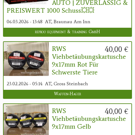
AUTO | ZUVERLÄSSIG &
PREISWERT 1000 Schuss💥💥
06.03.2026 - 13:48
AT, Braunau Am Inn
reproo equipment & training GmbH
40,00 €
RWS
Viehbetäubungskartusche
9x17mm Rot Für
Schwerste Tiere
23.02.2026 - 05:14
AT, Gross Steinbach
Waffen-Hager
40,00 €
RWS
Viehbetäubungskartusche
9x17mm Gelb