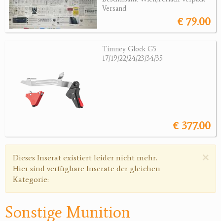
Sonstige Munition
Versand
€ 79.00
Optik
Bogensport
Timney Glock G5
17/19/22/24/23/34/35
Zubehör
Jagdangebote
Jagdreviere
€ 377.00
Bücher, Videos
Antikes
×
Warnmeldung
Dieses Inserat existiert leider nicht mehr.
Hier sind verfügbare Inserate der gleichen
Geschenke
Kategorie:
Reviereinrichtungen
Sonstige Munition