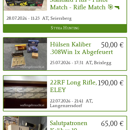
Match - Rifle Match 🎯🔫
28.07.2026 - 11:23
AT, Seiersberg
Styria Hunting
50,00 €
Hülsen Kaliber
.308Win 1x Abgefeuert
25.07.2026 - 17:31
AT, Brixlegg
190,00 €
22RF Long Rifle,
ELEY
22.07.2026 - 21:41
AT,
Langenzersdorf
65,00 €
Salutpatronen