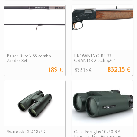
Balzer Rute 2,55 combo
BROWNING BL 22
Zander Set
GRANDE 2 .22lfb/20"
189 €
832.15 €
832.15 €
Swarovski SLC 8x56
Geco Fernglas 10x50 RF
Laser Entfernungsmesser