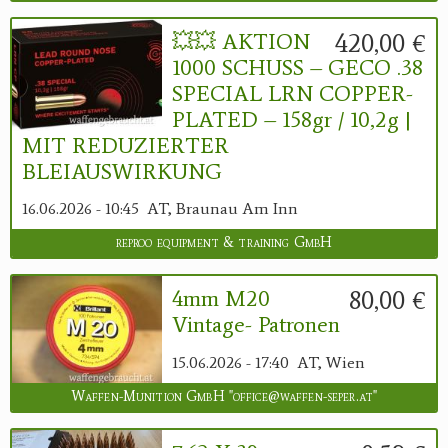
420,00 €
💥💥 AKTION
1000 SCHUSS – GECO .38
SPECIAL LRN COPPER-
PLATED – 158gr / 10,2g |
MIT REDUZIERTER
BLEIAUSWIRKUNG
16.06.2026 - 10:45
AT, Braunau Am Inn
reproo equipment & training GmbH
80,00 €
4mm M20
Vintage- Patronen
15.06.2026 - 17:40
AT, Wien
Waffen-Munition GmbH "office@waffen-seper.at"