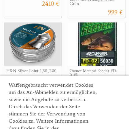
2410 €
Grün
999 €
H&N Silver Point 4,50 /400
Owner Method Feeder FD-
01#8
14.20 €
5.90 €
Waffengebraucht verwendet Cookies
um das An-/Abmelden zu ermöglichen,
sowie die Angebote zu verbessern.
Durch das Verwenden der Seite
Wertgarner 1820
Suche
stimmen Sie der Verwendung von
Jagd & SporthandelsgmbH
Partner
Cookies zu. Weitere Informationen
AGBs
Dr. Karl-Renner-Straße 48
dazu finden Sie in der