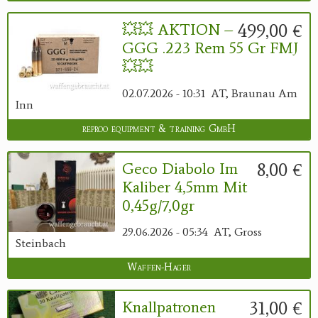
499,00 €
💥💥 AKTION –
GGG .223 Rem 55 Gr FMJ
💥💥
02.07.2026 - 10:31
AT, Braunau Am
Inn
reproo equipment & training GmbH
8,00 €
Geco Diabolo Im
Kaliber 4,5mm Mit
0,45g/7,0gr
29.06.2026 - 05:34
AT, Gross
Steinbach
Waffen-Hager
31,00 €
Knallpatronen