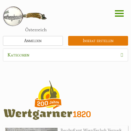
Direkt
zum
Inhalt
Österreich
Anmelden
Inserat erstellen
Kategorien
Waffen
Munition
Schrotmunition
Büchsenpatronen
Faustfeuerwaffen
Randfeuerwaffen
Wiederladen
Beschußamt Wien/Ferlach Verpack