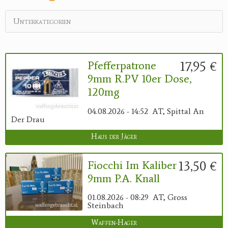
Unterkategorien
17,95 €
Pfefferpatrone
9mm R.PV 10er Dose,
120mg
04.08.2026 - 14:52
AT, Spittal An
Der Drau
Haus der Jäger
13,50 €
Fiocchi Im Kaliber
9mm P.A. Knall
01.08.2026 - 08:29
AT, Gross
Steinbach
Waffen-Hager