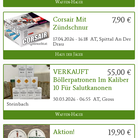
Waffen-Hager
7,90 €
Corsair Mit
Zündschnur
17.04.2026 - 16:18
AT, Spittal An Der
Drau
Haus der Jäger
55,00 €
VERKAUFT
Böllerpatronen Im Kaliber
10 Für Salutkanonen
30.03.2026 - 06:55
AT, Gross
Steinbach
Waffen-Hager
19,90 €
Aktion!