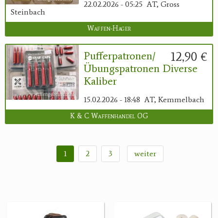
22.02.2026 - 05:25
AT, Gross
Steinbach
Waffen-Hager
12,90 €
Pufferpatronen/
Übungspatronen Diverse
Kaliber
15.02.2026 - 18:48
AT, Kemmelbach
K & C Waffenhandel OG
1
2
3
weiter