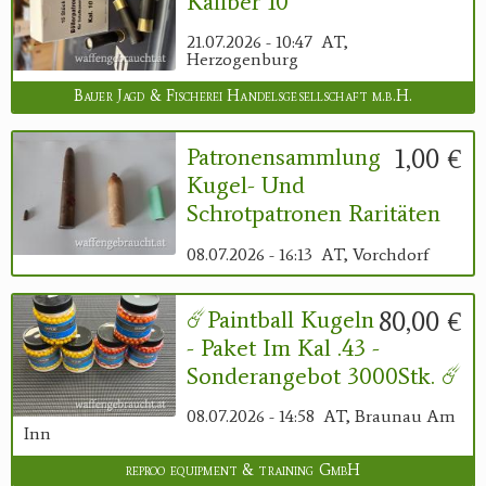
Kaliber 10
21.07.2026 - 10:47
AT,
Herzogenburg
Bauer Jagd & Fischerei Handelsgesellschaft m.b.H.
1,00 €
Patronensammlung
Kugel- Und
Schrotpatronen Raritäten
08.07.2026 - 16:13
AT, Vorchdorf
80,00 €
☄️Paintball Kugeln
- Paket Im Kal .43 -
Sonderangebot 3000Stk. ☄️
08.07.2026 - 14:58
AT, Braunau Am
Inn
reproo equipment & training GmbH