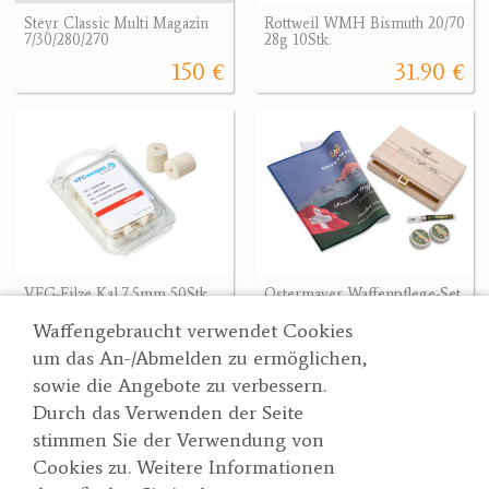
Steyr Classic Multi Magazin
Rottweil WMH Bismuth 20/70
7/30/280/270
28g 10Stk.
150 €
31.90 €
VFG-Filze Kal.7,5mm 50Stk.
Ostermayer Waffenpflege-Set
11.90 €
72 €
Waffengebraucht verwendet Cookies
um das An-/Abmelden zu ermöglichen,
sowie die Angebote zu verbessern.
Durch das Verwenden der Seite
Wertgarner 1820
Suche
stimmen Sie der Verwendung von
Jagd & SporthandelsgmbH
Partner
Cookies zu. Weitere Informationen
AGBs
Dr. Karl-Renner-Straße 48