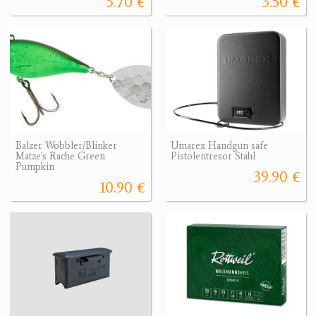
5.70 €
3.50 €
Balzer Wobbler/Blinker
Umarex Handgun safe
Matze's Rache Green
Pistolentresor Stahl
Pumpkin
39.90 €
10.90 €