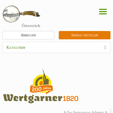
Direkt
zum
Inhalt
Österreich
Anmelden
Inserat erstellen
Kategorien
Waffen
Munition
Schrotmunition
Büchsenpatronen
Faustfeuerwaffen
Randfeuerwaffen
Wiederladen
A-Tec Suppressor Adapter A-