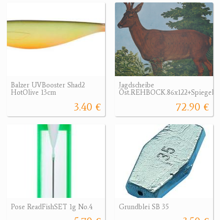
Balzer UVBooster Shad2
Jagdscheibe
HotOlive 13cm
Öst.REHBOCK.86x122+Spiegel10
3.40 €
72.90 €
Pose ReadFishSET 1g No.4
Grundblei SB 35