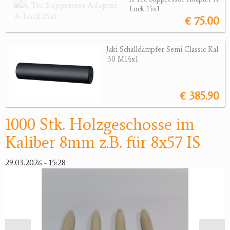
Sonstige Munition
Lock 15x1
€ 75.00
Optik
Bogensport
Jaki Schalldämpfer Semi Classic Kal.
.30 M14x1
Zubehör
Jagdangebote
€ 385.90
Jagdreviere
1000 Stk. Holzgeschosse im
Bücher, Videos
Kaliber 8mm z.B. für 8x57 IS
Antikes
29.03.2026 - 15:28
Geschenke
Reviereinrichtungen