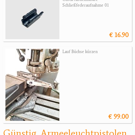
Sonstige Munition
Schließfederaufnahme 01
Optik
Bogensport
€ 16.90
Zubehör
Lauf Büchse kürzen
Jagdangebote
Jagdreviere
Bücher, Videos
Antikes
Geschenke
€ 99.00
Reviereinrichtungen
Günstig, Armeeleuchtpistolen