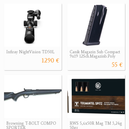
Infiray NightVision TD50L
Canik Magazin Sub Compact
9x19 12Sch.Magazinb.Poly
1290 €
55 €
Browning T-BOLT COMPO
RWS 5,6x50R Mag TM 3,24g
SPORTER
50gr