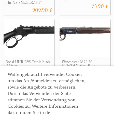
Thr,NS,SM,22LR,16,5"
73.90 €
909.90 €
Rossi UHR R95 Triple black
Winchester M94 30-
.44Mag.
30.24"DLX Shor Rifle
1310 €
2422.50 €
2422.50 €
Waffengebraucht verwendet Cookies
um das An-/Abmelden zu ermöglichen,
sowie die Angebote zu verbessern.
Durch das Verwenden der Seite
Wertgarner 1820
Suche
stimmen Sie der Verwendung von
Jagd & SporthandelsgmbH
Partner
Cookies zu. Weitere Informationen
AGBs
Dr. Karl-Renner-Straße 48
dazu finden Sie in der