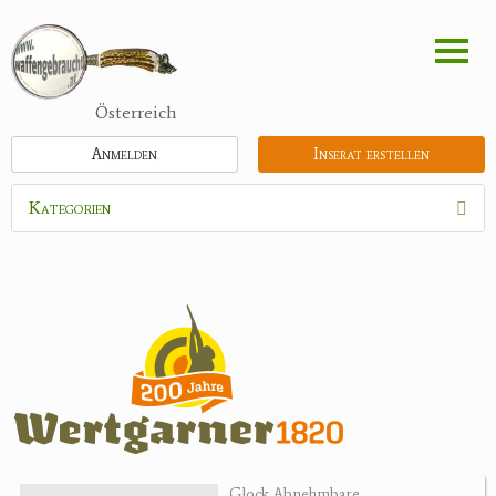
Direkt
zum
Inhalt
Österreich
Anmelden
Inserat erstellen
Kategorien
Waffen
Munition
Schrotmunition
Büchsenpatronen
Faustfeuerwaffen
Randfeuerwaffen
Wiederladen
Glock Abnehmbare