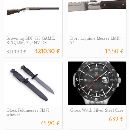
Browning BDF 825 GAME,
Dörr Laguiole Messer LMK-
RPG,12M, 71, INV DS
94
3210.30 €
13.50 €
3210.30 €
Glock Feldmesser FM78
Glock Watch Silver Steel Case
schwarz
639 €
45.90 €