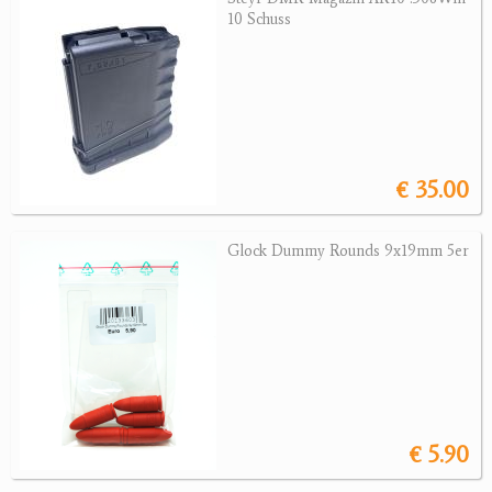
Sonstige Munition
10 Schuss
Optik
Bogensport
Zubehör
€ 35.00
Jagdangebote
Jagdreviere
Glock Dummy Rounds 9x19mm 5er
Bücher, Videos
Antikes
Geschenke
Reviereinrichtungen
€ 5.90