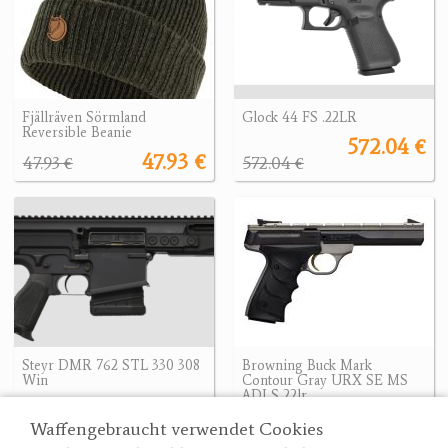
Fjällräven Sörmland
Glock 44 FS .22LR
Reversible Beanie
572.04 €
47.93 €
47.93 €
572.04 €
Steyr DMR 762 STL 330 308
Browning Buck Mark
Win
Contour Gray URX SE MS
ADJ S 22lr
3850 €
935 €
3850 €
Waffengebraucht verwendet Cookies