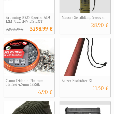
Browning B825 Sporter ADJ
Mauser Schalldämpfercover
12M 71LL INV DS EXT
28.90 €
3298.99 €
3298.99 €
Gamo Diabolo Platinum
Balzer Fischtöter XL
bleifrei 4,5mm 125Stk
11.50 €
6.90 €