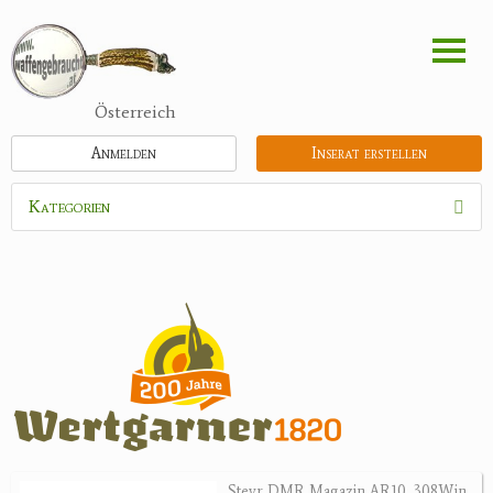
Direkt
zum
Inhalt
Österreich
Anmelden
Inserat erstellen
Kategorien
Waffen
Munition
Schrotmunition
Büchsenpatronen
Faustfeuerwaffen
Randfeuerwaffen
Wiederladen
Steyr DMR Magazin AR10 .308Win