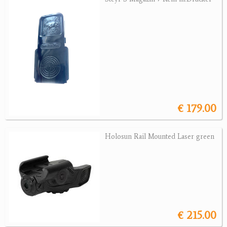
Sonstige Munition
Optik
Bogensport
Zubehör
Jagdangebote
€ 179.00
Jagdreviere
Bücher, Videos
Holosun Rail Mounted Laser green
Antikes
Geschenke
Reviereinrichtungen
€ 215.00