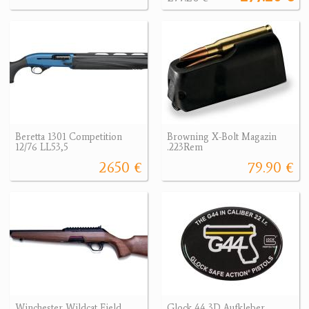
Beretta 1301 Competition
Browning X-Bolt Magazin
12/76 LL53,5
.223Rem
2650 €
79.90 €
Winchester Wildcat Field
Glock 44 3D Aufkleber