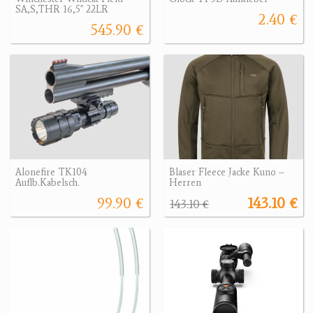
SA,S,THR 16,5" 22LR
2.40 €
545.90 €
Alonefire TK104
Blaser Fleece Jacke Kuno –
Auflb.Kabelsch.
Herren
99.90 €
143.10 €
143.10 €