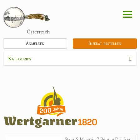
Direkt
zum
Inhalt
Österreich
Anmelden
Inserat erstellen
Kategorien
Waffen
Munition
Schrotmunition
Büchsenpatronen
Faustfeuerwaffen
Randfeuerwaffen
Wiederladen
Steyr S Magazin 7 Rem m.Drücker