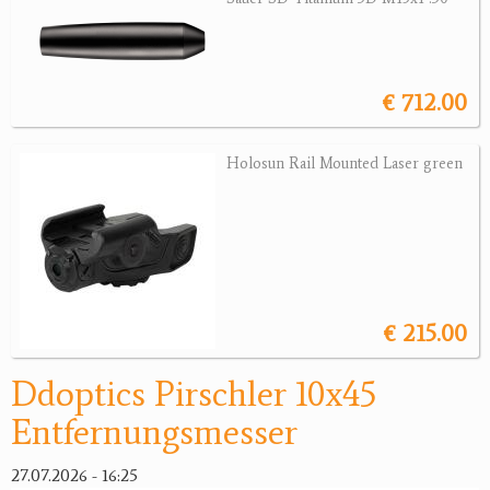
Wärmebildgeräte
Sonstiges
€ 712.00
Bogensport
Zubehör
Holosun Rail Mounted Laser green
Jagdangebote
Jagdreviere
Bücher, Videos
€ 215.00
Antikes
Geschenke
Ddoptics Pirschler 10x45
Entfernungsmesser
Reviereinrichtungen
27.07.2026 - 16:25