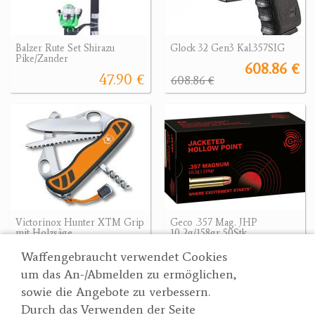
Balzer Rute Set Shirazu
Glock 32 Gen3 Kal.357SIG
Pike/Zander
608.86 €
47.90 €
608.86 €
Victorinox Hunter XTM Grip
Geco .357 Mag. JHP
mit Holzsäge
10,2g/158gr 50Stk
59 €
36.90 €
Waffengebraucht verwendet Cookies
um das An-/Abmelden zu ermöglichen,
sowie die Angebote zu verbessern.
Durch das Verwenden der Seite
Wertgarner 1820