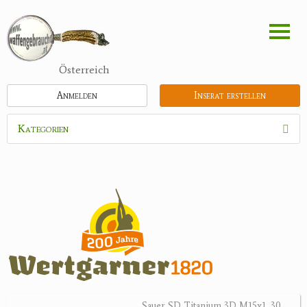
Direkt
zum
Inhalt
Österreich
Anmelden
Inserat erstellen
Kategorien
Waffen
Munition
Optik
Feldstecher
Zielfernrohre
Spektive
Nachtsichtgeräte
Sauer SD Titanium 3D M15x1 .30