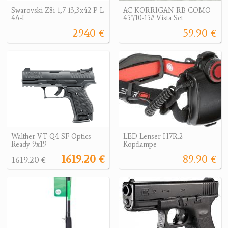
Swarovski Z8i 1,7-13,3x42 P L
AC KORRIGAN RB COMO
4A-I
45"/10-15# Vista Set
2940 €
59.90 €
Walther VT Q4 SF Optics
LED Lenser H7R.2
Ready 9x19
Kopflampe
1619.20 €
89.90 €
1619.20 €