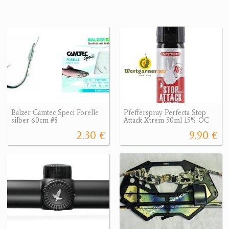
Balzer Camtec Speci Forelle
Pfefferspray Perfecta Stop
silber 60cm #8
Attack Xtrem 50ml 15% OC
2.30 €
9.90 €