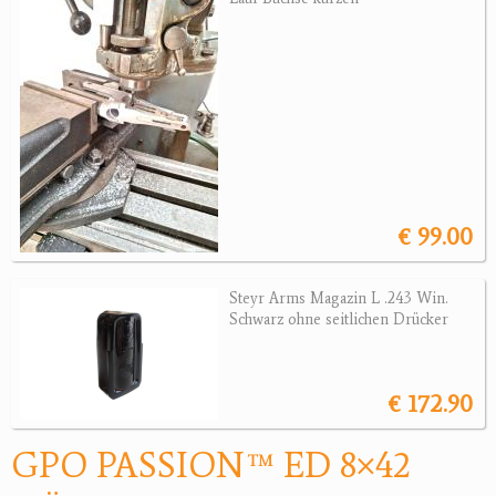
Wärmebildgeräte
Sonstiges
Bogensport
Zubehör
Jagdangebote
€ 99.00
Jagdreviere
Bücher, Videos
Steyr Arms Magazin L .243 Win.
Schwarz ohne seitlichen Drücker
Antikes
Geschenke
€ 172.90
Reviereinrichtungen
GPO PASSION™ ED 8×42