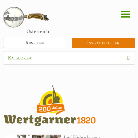
Direkt
zum
Inhalt
Österreich
Anmelden
Inserat erstellen
Kategorien
Waffen
Munition
Optik
Feldstecher
Zielfernrohre
Spektive
Nachtsichtgeräte
Lauf Büchse kürzen