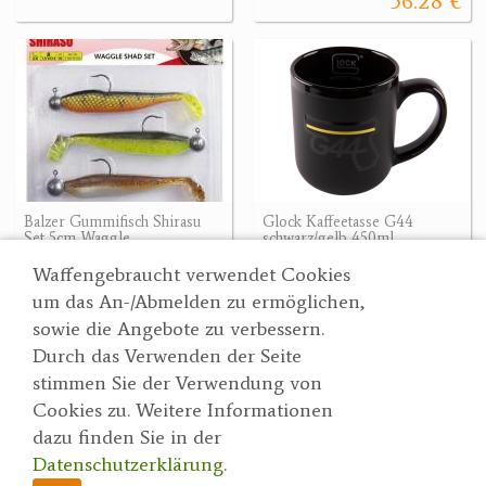
56.28 €
Balzer Gummifisch Shirasu
Glock Kaffeetasse G44
Set 5cm Waggle
schwarz/gelb 450ml
8.30 €
22.90 €
Waffengebraucht verwendet Cookies
um das An-/Abmelden zu ermöglichen,
sowie die Angebote zu verbessern.
Durch das Verwenden der Seite
Wertgarner 1820
Suche
stimmen Sie der Verwendung von
Jagd & SporthandelsgmbH
Partner
Cookies zu. Weitere Informationen
AGBs
Dr. Karl-Renner-Straße 48
dazu finden Sie in der
Datenschutzerklärung
4470 Enns
Datenschutzerklärung
.
herbert@wertgarner.com
Impressum