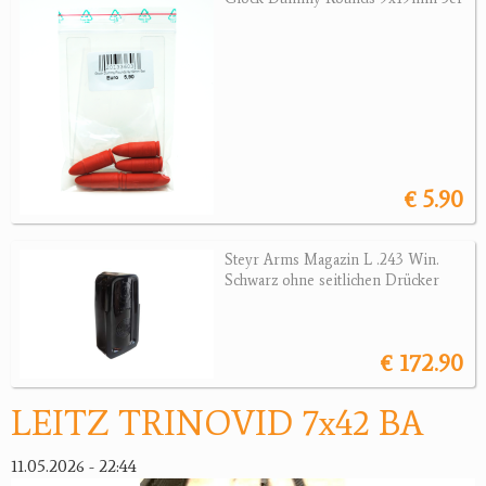
Wärmebildgeräte
Sonstiges
Bogensport
Zubehör
Jagdangebote
€ 5.90
Jagdreviere
Steyr Arms Magazin L .243 Win.
Schwarz ohne seitlichen Drücker
Bücher, Videos
Antikes
€ 172.90
Geschenke
LEITZ TRINOVID 7x42 BA
Reviereinrichtungen
11.05.2026 - 22:44