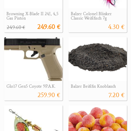
Browning X-Blade II 24J, 4,5
Balzer Colonel Blinker
Gas Piston
Classic Weißfisch 7g
249.60 €
4.30 €
249.60 €
Glo17 Gen5 Coyote 9P.A.K.
Balzer Beißfix Knoblauch
259.90 €
7.20 €