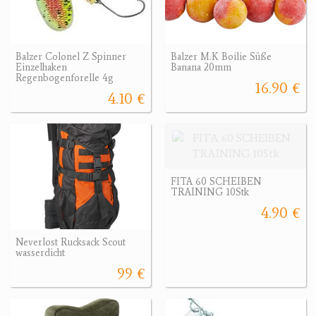
Balzer Colonel Z Spinner
Balzer M.K Boilie Süße
Einzelhaken
Banana 20mm
Regenbogenforelle 4g
16.90 €
4.10 €
FITA 60 SCHEIBEN
TRAINING 10Stk
4.90 €
Neverlost Rucksack Scout
wasserdicht
99 €