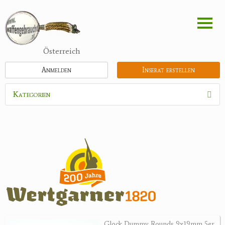
Direkt
zum
Inhalt
Österreich
Anmelden
Inserat erstellen
Kategorien
Waffen
Munition
Optik
Feldstecher
Zielfernrohre
Spektive
Nachtsichtgeräte
Glock Dummy Rounds 9x19mm 5er