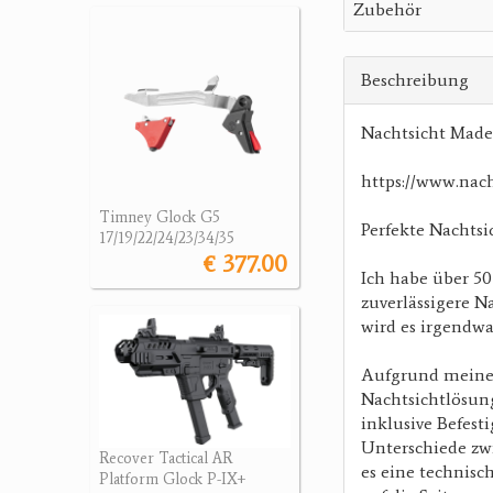
Zubehör
Beschreibung
Nachtsicht Made
https://www.nach
Timney Glock G5
Perfekte Nachtsi
17/19/22/24/23/34/35
€ 377.00
Ich habe über 50
zuverlässigere N
wird es irgendwa
Aufgrund meiner 
Nachtsichtlösung
inklusive Befest
Unterschiede zw
Recover Tactical AR
es eine technisc
Platform Glock P-IX+