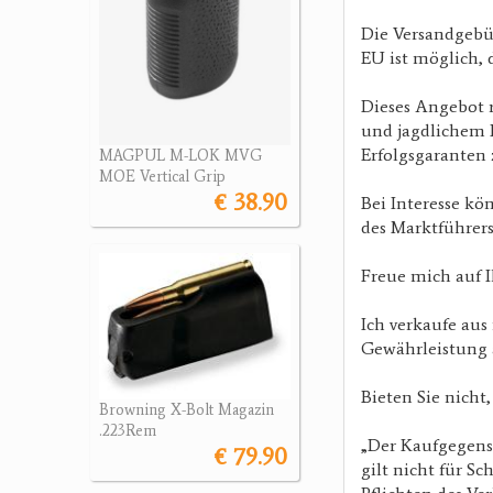
Die Versandgebü
EU ist möglich, d
Dieses Angebot r
und jagdlichem E
Erfolgsgaranten 
MAGPUL M-LOK MVG
MOE Vertical Grip
€ 38.90
Bei Interesse kö
des Marktführers
Freue mich auf 
Ich verkaufe au
Gewährleistung 
Bieten Sie nicht
Browning X-Bolt Magazin
.223Rem
„Der Kaufgegenst
€ 79.90
gilt nicht für S