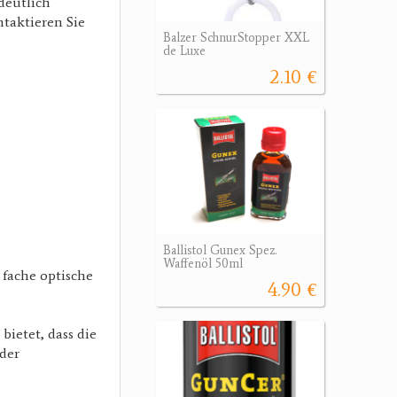
deutlich
ntaktieren Sie
Balzer SchnurStopper XXL
de Luxe
2.10 €
Ballistol Gunex Spez.
Waffenöl 50ml
 fache optische
4.90 €
bietet, dass die
der