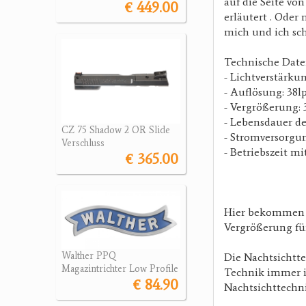
auf die Seite vo
€ 449.00
erläutert . Oder 
mich und ich sch
Technische Date
- Lichtverstärku
- Auflösung: 38
- Vergrößerung: 3 
- Lebensdauer de
CZ 75 Shadow 2 OR Slide
- Stromversorgun
Verschluss
- Betriebszeit mi
€ 365.00
Hier bekommen Si
Vergrößerung fü
Walther PPQ
Die Nachtsichttec
Magazintrichter Low Profile
Technik immer i
€ 84.90
Nachtsichttechni