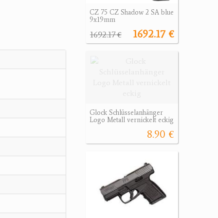
CZ 75 CZ Shadow 2 SA blue
9x19mm
1692.17 €
1692.17 €
Glock Schlüsselanhänger
Logo Metall vernickelt eckig
8.90 €