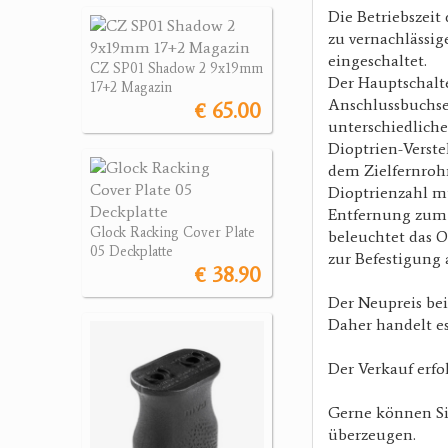
Die Betriebszeit
zu vernachlässi
eingeschaltet.
CZ SP01 Shadow 2 9x19mm
Der Hauptschalte
17+2 Magazin
Anschlussbuchse
€ 65.00
unterschiedliche
Dioptrien-Verste
dem Zielfernrohr
Dioptrienzahl mu
Entfernung zum z
Glock Racking Cover Plate
beleuchtet das O
05 Deckplatte
zur Befestigung 
€ 38.90
Der Neupreis bei
Daher handelt e
Der Verkauf erfo
Gerne können Si
überzeugen.