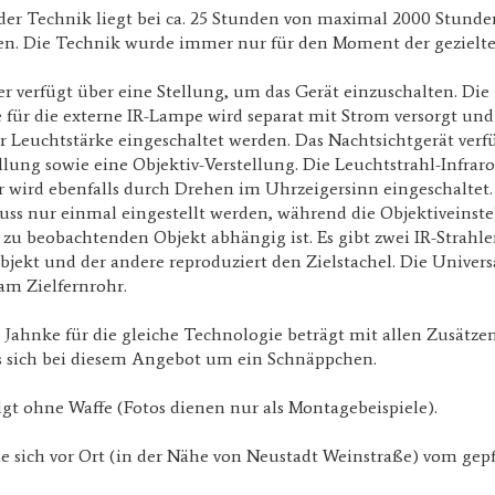
 der Technik liegt bei ca. 25 Stunden von maximal 2000 Stunde
gen. Die Technik wurde immer nur für den Moment der gezielt
r verfügt über eine Stellung, um das Gerät einzuschalten. Die
 für die externe IR-Lampe wird separat mit Strom versorgt un
r Leuchtstärke eingeschaltet werden. Das Nachtsichtgerät verf
llung sowie eine Objektiv-Verstellung. Die Leuchtstrahl-Infrar
 wird ebenfalls durch Drehen im Uhrzeigersinn eingeschaltet.
ss nur einmal eingestellt werden, während die Objektiveinste
u beobachtenden Objekt abhängig ist. Es gibt zwei IR-Strahler
bjekt und der andere reproduziert den Zielstachel. Die Unive
am Zielfernrohr.
 Jahnke für die gleiche Technologie beträgt mit allen Zusätzen
s sich bei diesem Angebot um ein Schnäppchen.
lgt ohne Waffe (Fotos dienen nur als Montagebeispiele).
e sich vor Ort (in der Nähe von Neustadt Weinstraße) vom gep