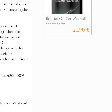
n und ist daher
en Schussabgabe
Ballistol GunCer Waffenöl
200ml Spray
d kann mit
21.90 €
ügt über eine
ot-Lampe auf
 Die
llung von der
, einer
rsalklemme dient
 ca. 4200,00 €
flegten Zustand