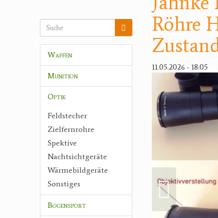
Jahnke 
Röhre H
Zustan
Waffen
11.05.2026 - 18:05
Munition
Optik
Feldstecher
Zielfernrohre
Spektive
Nachtsichtgeräte
Wärmebildgeräte
Sonstiges
Bogensport