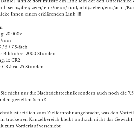
n Daniel Jahnke dort müsste ein Link sein der den Unterschied 
null sechs/drei/ zwei/ eins/neun/ fünf/acht/sieben/eins/acht /Ko
icke Ihnen einen erklärenden Link !!!!
n:
ng: 20.000x
lp/mm
/ 5 / 7,5-fach
r Bildröhre: 2000 Stunden
g: 1x CR2
t CR2: ca. 25 Stunden
e nicht nur die Nachtsichttechnik sondern auch noch die 7,5
r den gezielten Schuß
hnik ist seitlich zum Zielfernrohr angebracht, was den Vorteil 
m trockenen Kanzelbereich bleibt und sich nicht das Gewicht 
k zum Vorderlauf verschiebt.