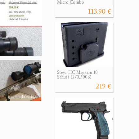
Micro Combo
113.90 €
Steyr HC Magazin 10
Schuss (270,3006)
219 €