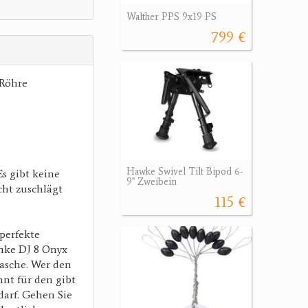
Walther PPS 9x19 PS
799 €
 Röhre
Hawke Swivel Tilt Bipod 6-
Es gibt keine
9" Zweibein
cht zuschlägt
115 €
perfekte
hnke DJ 8 Onyx
Tasche. Wer den
nt für den gibt
darf. Gehen Sie