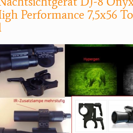
Nachtsichtgerät DJ-8 Onyx
igh Performance 7,5x56 T
d