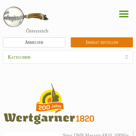
Direkt
zum
Inhalt
Österreich
Anmelden
Inserat erstellen
Kategorien
Waffen
Munition
Optik
Feldstecher
Zielfernrohre
Spektive
Nachtsichtgeräte
Steyr DMR Magazin AR10 .308Win