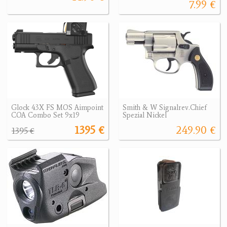
7.99 €
Glock 43X FS MOS Aimpoint
Smith & W Signalrev.Chief
COA Combo Set 9x19
Spezial Nickel
1395 €
249.90 €
1395 €