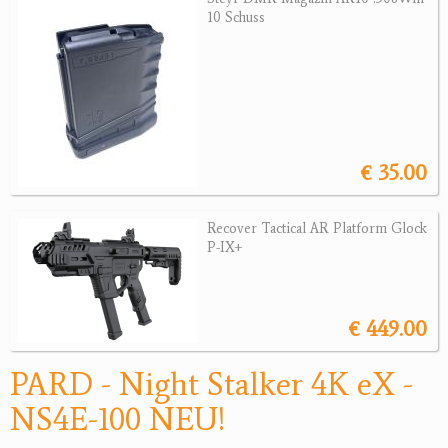
10 Schuss
Wärmebildgeräte
Sonstiges
Bogensport
Zubehör
€ 35.00
Jagdangebote
Jagdreviere
Recover Tactical AR Platform Glock
P-IX+
Bücher, Videos
Antikes
€ 449.00
Geschenke
PARD - Night Stalker 4K eX -
Reviereinrichtungen
NS4E-100 NEU!