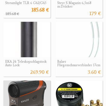
Streamlight TLR 6 G42/G43
Steyr S Magazin 6,5x68
m.Drücker
185.68 €
179 €
185.68 €
EKA 24 Teleskopschlagstock
Balzer
Auto Lock
Fliegenschnurverbinder 17cm
269.90 €
3.60 €