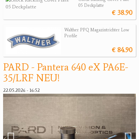
05 Deckplatte
Wärmebildgeräte
€ 38.90
Sonstiges
Bogensport
Walther PPQ Magazintrichter Low
Profile
Zubehör
€ 84.90
Jagdangebote
PARD - Pantera 640 eX PA6E-
Jagdreviere
35/LRF NEU!
Bücher, Videos
22.05.2026 - 16:52
Antikes
Geschenke
Reviereinrichtungen