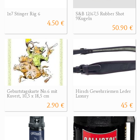
1x7 Stinger Rig 6
S&B 12/67,5 Rubber Shot
9Kugeln
4.50 €
50.90 €
Geburtstagskarte No.6 mit
Hirsch Gewehrriemen Leder
Kuvert, 10,5 x 18,5 cm
Luxury
2.90 €
45 €