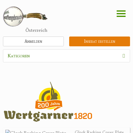
Direkt
zum
Inhalt
Österreich
Anmelden
Inserat erstellen
Kategorien
Waffen
Munition
Optik
Feldstecher
Zielfernrohre
Spektive
Nachtsichtgeräte
Glock Racking Cover Plate