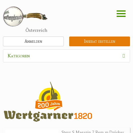
Direkt
zum
Inhalt
Österreich
Anmelden
Inserat erstellen
Kategorien
Waffen
Munition
Optik
Feldstecher
Zielfernrohre
Spektive
Nachtsichtgeräte
Steyr S Magazin 7 Rem m.Drücker