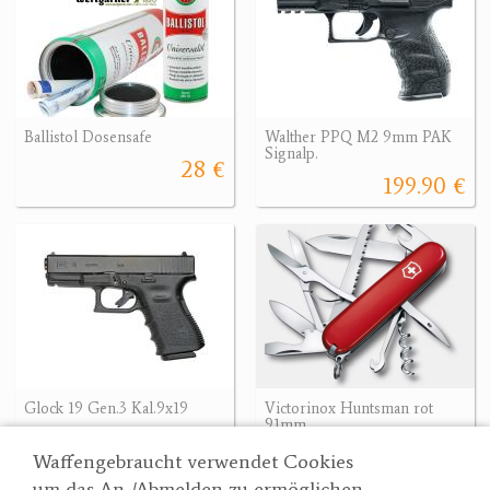
Ballistol Dosensafe
Walther PPQ M2 9mm PAK
Signalp.
28 €
199.90 €
Glock 19 Gen.3 Kal.9x19
Victorinox Huntsman rot
91mm
608.86 €
45 €
608.86 €
Waffengebraucht verwendet Cookies
um das An-/Abmelden zu ermöglichen,