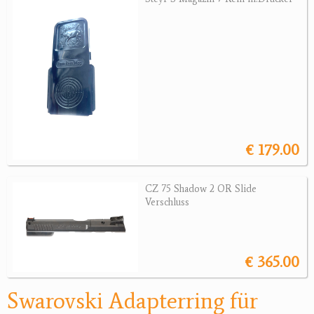
Wärmebildgeräte
Sonstiges
Bogensport
Zubehör
Jagdangebote
€ 179.00
Jagdreviere
Bücher, Videos
CZ 75 Shadow 2 OR Slide
Verschluss
Antikes
Geschenke
€ 365.00
Reviereinrichtungen
Swarovski Adapterring für