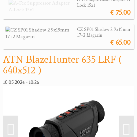
Lock 15x1
Wärmebildgeräte
€ 75.00
Sonstiges
Bogensport
CZ SP01 Shadow 2 9x19mm
17+2 Magazin
Zubehör
€ 65.00
Jagdangebote
ATN BlazeHunter 635 LRF (
640x512 )
Jagdreviere
Bücher, Videos
10.05.2026 - 10:26
Antikes
Geschenke
Reviereinrichtungen