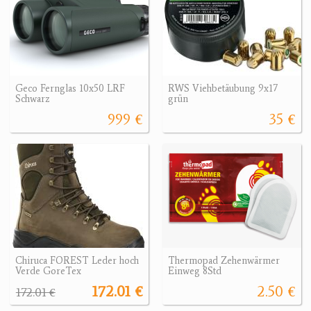
Geco Fernglas 10x50 LRF
RWS Viehbetäubung 9x17
Schwarz
grün
999 €
35 €
Chiruca FOREST Leder hoch
Thermopad Zehenwärmer
Verde GoreTex
Einweg 8Std
172.01 €
2.50 €
172.01 €