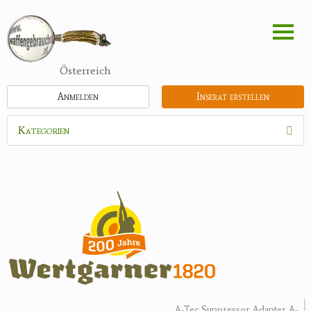
Direkt
zum
Inhalt
Österreich
Anmelden
Inserat erstellen
Kategorien
Waffen
Munition
Optik
Feldstecher
Zielfernrohre
Spektive
Nachtsichtgeräte
A-Tec Suppressor Adapter A-