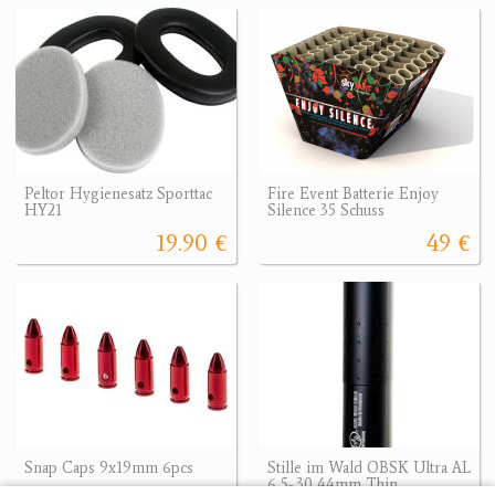
Peltor Hygienesatz Sporttac
Fire Event Batterie Enjoy
HY21
Silence 35 Schuss
19.90 €
49 €
Snap Caps 9x19mm 6pcs
Stille im Wald OBSK Ultra AL
6,5-.30 44mm Thin