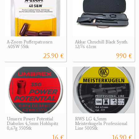
A-Zoom Pufferpatronen
Akkar Chruchill Black Synth.
.40SW 5Stk
12/76 61cm
25.90 €
990 €
Umarex Power Potential
RWS LG 4,5mm
Diabolos 4,5mm Hohlspitz
Meisterkugeln Professional
0,67g 350Stk
Line 500Stk
16 €
16.90 €