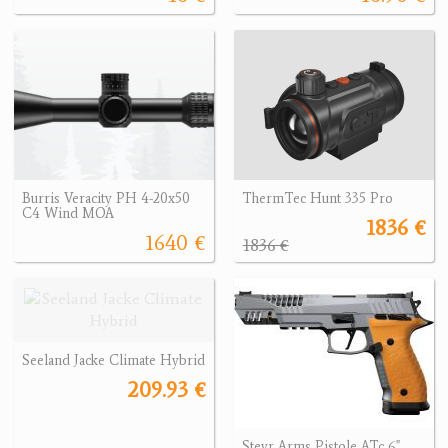
Burris Veracity PH 4-20x50
ThermTec Hunt 335 Pro
C4 Wind MOA
1836 €
1640 €
1836 €
Seeland Jacke Climate Hybrid
209.93 €
Steyr Arms Pistole ATc 6"