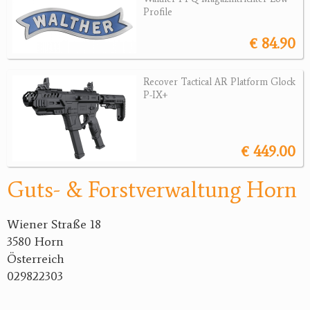
Profile
Jagdreviere
€ 84.90
Bücher, Videos
Recover Tactical AR Platform Glock
Antikes
P-IX+
Geschenke
Reviereinrichtungen
€ 449.00
Guts- & Forstverwaltung Horn
Wiener Straße 18
3580 Horn
Österreich
029822303