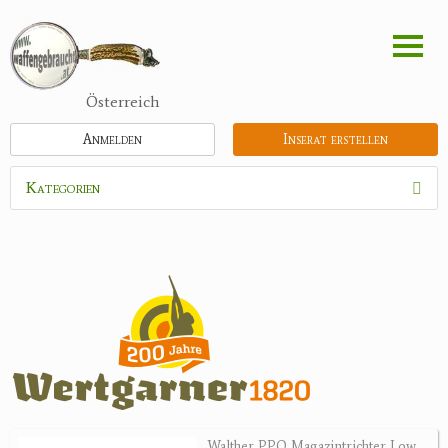
Direkt
zum
Inhalt
Österreich
Anmelden
Inserat erstellen
Kategorien
Waffen
Munition
Optik
Bogensport
Zubehör
Jagdangebote
Walther PPQ Magazintrichter Low