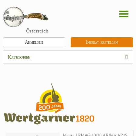
Direkt
zum
Inhalt
Österreich
Anmelden
Inserat erstellen
Kategorien
Waffen
Munition
Optik
Bogensport
Zubehör
Jagdangebote
Magpul PMAG 10/30 AR/M4 AR15