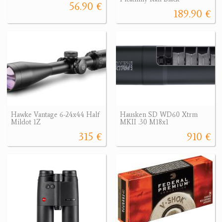
56.90 €
189.90 €
Hawke Vantage 6-24x44 Half
Hausken SD WD60 Xtrm
Mildot 1Z
MKII .30 M18x1
315 €
910 €