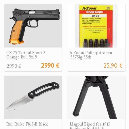
CZ 75 Tactical Sport 2
A-Zoom Pufferpatronen
Orange Bull 9x19
.357Sig 5Stk
2990 €
25.90 €
2990 €
Rui. Ruike F815-B Black
Magpul Bipod for 1913
Picatinny Rail Black