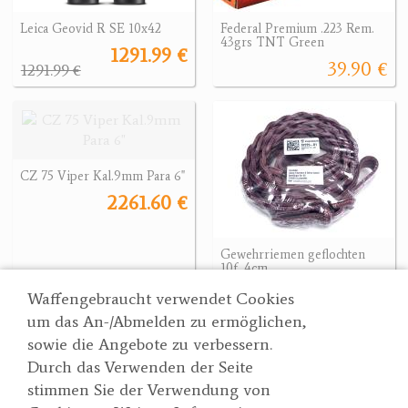
Leica Geovid R SE 10x42
Federal Premium .223 Rem.
43grs TNT Green
1291.99 €
39.90 €
1291.99 €
CZ 75 Viper Kal.9mm Para 6"
2261.60 €
Gewehrriemen geflochten
10f. 4cm
52 €
2261.60 €
Waffengebraucht verwendet Cookies
um das An-/Abmelden zu ermöglichen,
sowie die Angebote zu verbessern.
Durch das Verwenden der Seite
Wertgarner 1820
Suche
stimmen Sie der Verwendung von
Jagd & SporthandelsgmbH
Partner