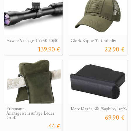
Hawke Vantage 3-9x40 30/30
Glock Kappe Tactical oliv
139.90 €
22.90 €
Fritzmann
Merc.Mag5s,600/Saphire/Tac/87
Ansitzgewehrauflage Leder
69.90 €
Groß
44 €