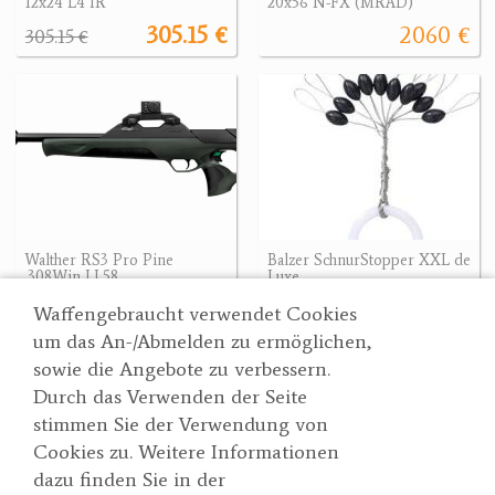
12x24 L4 IR
20x56 N-FX (MRAD)
305.15 €
2060 €
305.15 €
Walther RS3 Pro Pine
Balzer SchnurStopper XXL de
.308Win LL58
Luxe
3990 €
2.10 €
Waffengebraucht verwendet Cookies
um das An-/Abmelden zu ermöglichen,
sowie die Angebote zu verbessern.
Durch das Verwenden der Seite
Wertgarner 1820
Suche
stimmen Sie der Verwendung von
Jagd & SporthandelsgmbH
Partner
Cookies zu. Weitere Informationen
AGBs
Dr. Karl-Renner-Straße 48
dazu finden Sie in der
Datenschutzerklärung
4470 Enns