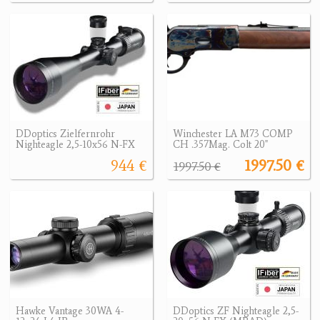
DDoptics Zielfernrohr
Winchester LA M73 COMP
Nighteagle 2,5-10x56 N-FX
CH .357Mag. Colt 20"
944 €
1997.50 €
1997.50 €
Hawke Vantage 30WA 4-
DDoptics ZF Nighteagle 2,5-