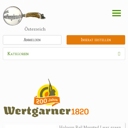
Direkt
zum
Inhalt
Österreich
Anmelden
Inserat erstellen
Kategorien
Waffen
Munition
Optik
Bogensport
Zubehör
Jagdangebote
Holosun Rail Mounted Laser green