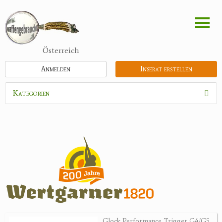
Direkt
zum
Inhalt
Österreich
Anmelden
Inserat erstellen
Kategorien
Waffen
Munition
Optik
Bogensport
Zubehör
Jagdangebote
Glock Performance Trigger G4/G5