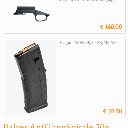
Jagdreviere
Bücher, Videos
€ 140.00
Antikes
Magpul PMAG 10/30 AR/M4 AR15
Geschenke
Reviereinrichtungen
€ 39.90
Balzer AntiTangSpirale 20g