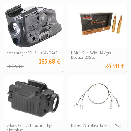
Streamlight TLR 6 G42/G43
PMC .308 Win. 147grs
Bronze 20Stk.
185.68 €
24.90 €
185.68 €
Glock GTL 11 Tactical light
Balzer Niroflex 1x7Stahl 9kg
dimmbar