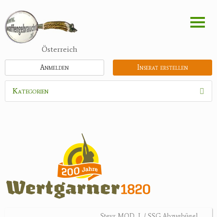
Direkt
zum
Inhalt
Österreich
Anmelden
Inserat erstellen
Kategorien
Waffen
Munition
Optik
Bogensport
Zubehör
Jagdangebote
Steyr MOD. L / SSG Abzugbügel