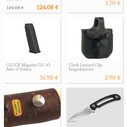
3.70 €
124.08 €
124.08 €
GLOCK Magazin G21 .45
Glock Lanyard Clip
Auto 13 Schuss
Fangschnuröse
36.90 €
2.90 €