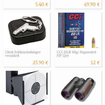
5.40 €
69.90 €
Glock Schlüsselanhänger
CCI 22LR 40gr Segmented
vernickelt
HP Qiet
25.90 €
12 €