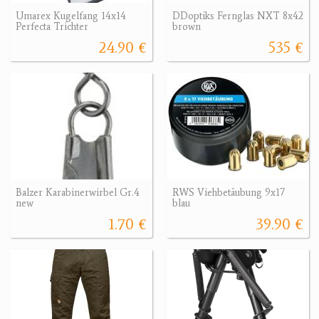
Umarex Kugelfang 14x14
DDoptiks Fernglas NXT 8x42
Perfecta Trichter
brown
24.90 €
535 €
Balzer Karabinerwirbel Gr.4
RWS Viehbetäubung 9x17
new
blau
1.70 €
39.90 €