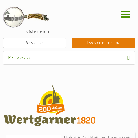
Direkt
zum
Inhalt
Österreich
Anmelden
Inserat erstellen
Kategorien
Waffen
Munition
Optik
Bogensport
Zubehör
Jagdangebote
Holosun Rail Mounted Laser green