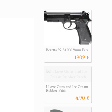
Beretta 92 A1 Kal.9mm Para
1909 €
I Love Guns and Ice Cream
Rubber Patch
4.90 €