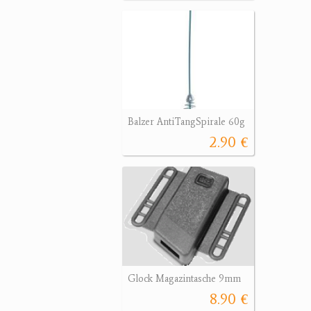
Balzer AntiTangSpirale 60g
2.90 €
Glock Magazintasche 9mm
8.90 €