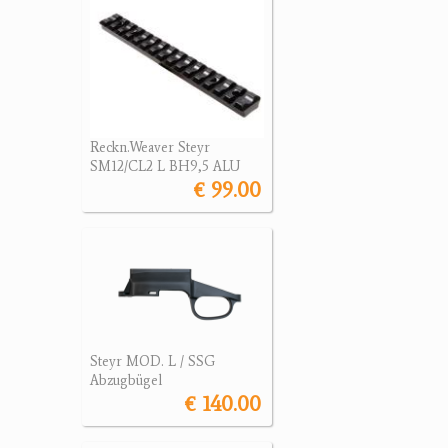
Reckn.Weaver Steyr
SM12/CL2 L BH9,5 ALU
€ 99.00
Steyr MOD. L / SSG
Abzugbügel
€ 140.00