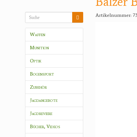
Balzer B
Artikelnummer: 7
Waffen
Munition
Optik
Bogensport
Zubehör
Jagdangebote
Jagdreviere
Bücher, Videos