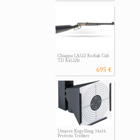
Chiappa LA322 Kodiak Cub
TD Kal.22lr
695 €
Umarex Kugelfang 14x14
Perfecta Trichter