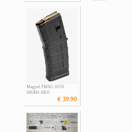
Magpul PMAG 10/30
AR/M4 AR15
€ 39.90