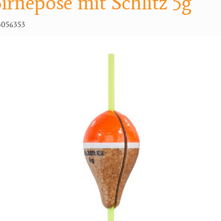
irnepose mit Schlitz 5g
3056353