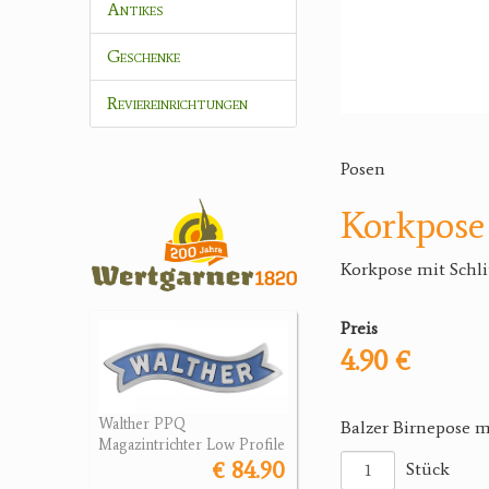
Antikes
Geschenke
Reviereinrichtungen
Posen
Korkpose 
Korkpose mit Schlit
Preis
4.90 €
Walther PPQ
Balzer Birnepose m
Magazintrichter Low Profile
€ 84.90
Stück