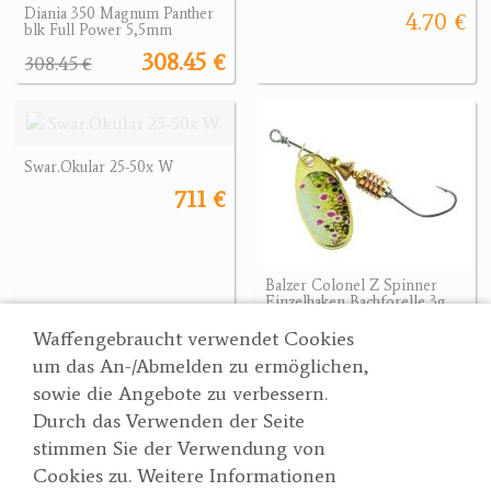
Diania 350 Magnum Panther
4.70 €
blk Full Power 5,5mm
308.45 €
308.45 €
Swar.Okular 25-50x W
711 €
Balzer Colonel Z Spinner
Einzelhaken Bachforelle 3g
3.40 €
711 €
Waffengebraucht verwendet Cookies
um das An-/Abmelden zu ermöglichen,
sowie die Angebote zu verbessern.
Durch das Verwenden der Seite
Wertgarner 1820
Suche
stimmen Sie der Verwendung von
Jagd & SporthandelsgmbH
Partner
Cookies zu. Weitere Informationen
AGBs
Dr. Karl-Renner-Straße 48