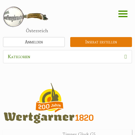
Direkt
zum
Inhalt
Österreich
Anmelden
Inserat erstellen
Kategorien
Waffen
Munition
Optik
Bogensport
Zubehör
Jagdangebote
Timney Glock G5