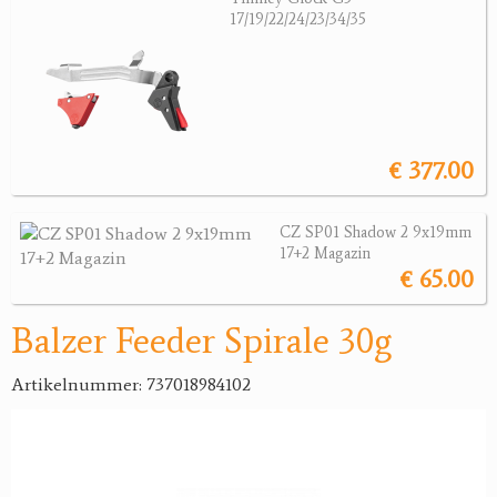
17/19/22/24/23/34/35
Jagdreviere
Bücher, Videos
Antikes
€ 377.00
Geschenke
CZ SP01 Shadow 2 9x19mm
Reviereinrichtungen
17+2 Magazin
€ 65.00
Balzer Feeder Spirale 30g
Artikelnummer: 737018984102