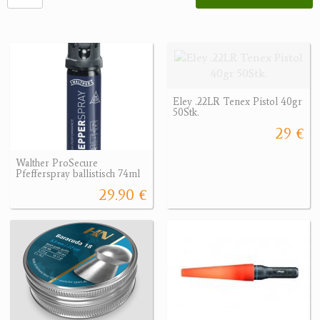
Eley .22LR Tenex Pistol 40gr
50Stk.
29 €
Walther ProSecure
Pfefferspray ballistisch 74ml
29.90 €