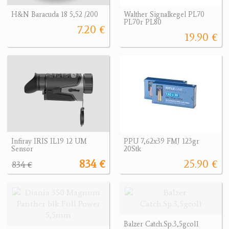
H&N Baracuda 18 5,52 /200
Walther Signalkegel PL70
PL70r PL80
7.20 €
19.90 €
Infiray IRIS IL19 12 UM
PPU 7,62x39 FMJ 123gr
Sensor
20Stk
834 €
25.90 €
834 €
Balzer Catch.Sp.3,5gcol1