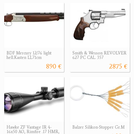
BDF Mercury 12/76 light
Smith & Wesson REVOLVER
hell.Kasten LL71cm
627 PC CAL. 357
890 €
2875 €
Hawke ZF Vantage IR 4-
Balzer Silikon-Stopper Gr.M
16x50 AO, Rimfire .17 HMR,