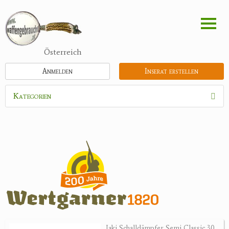
Direkt
zum
Inhalt
Österreich
Anmelden
Inserat erstellen
Kategorien
Waffen
Munition
Optik
Bogensport
Zubehör
Jagdangebote
Jaki Schalldämpfer Semi Classic 30