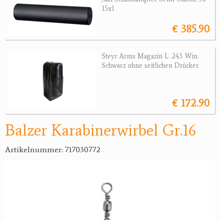
15x1
Jagdreviere
€ 385.90
Bücher, Videos
Steyr Arms Magazin L .243 Win.
Antikes
Schwarz ohne seitlichen Drücker
Geschenke
€ 172.90
Reviereinrichtungen
Balzer Karabinerwirbel Gr.16
Artikelnummer: 717030772