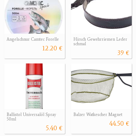
Angelschnur Camtec Forelle
Hirsch Gewehrriemen Leder
schmal
12.20 €
39 €
Ballistol Universalöl Spray
Balzer Watkescher Magnet
50ml
44.50 €
5.40 €