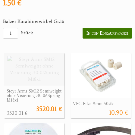
1.50 €
Balzer Karabinerwirbel Gr.16
Stück
In den Einkaufswagen
Steyr Arms SM12 Semiweight
ohne Visierung .30-06Spring
M18x1
VFG-Filze 9mm 40stk
3520.01 €
10.90 €
3520.01 €