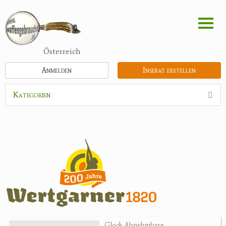
Direkt
zum
Inhalt
Österreich
Anmelden
Inserat erstellen
Kategorien
Waffen
Munition
Optik
Bogensport
Zubehör
Jagdangebote
Glock Abnehmbare