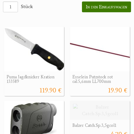
Stück
In den Einkaufswagen
Puma Jagdknicker Kration
Eyselein Putzstock rot
133589
cal.5,6mm LL700mm
119.90 €
19.90 €
Balzer Catch.Sp.3,5gcol1