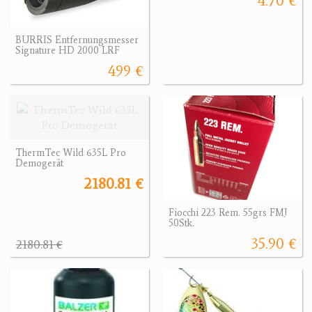
4.70 €
BURRIS Entfernungsmesser
Signature HD 2000 LRF
499 €
ThermTec Wild 635L Pro
Demogerät
2180.81 €
Fiocchi 223 Rem. 55grs FMJ
50Stk.
35.90 €
2180.81 €