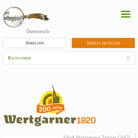
Direkt
zum
Inhalt
Österreich
Anmelden
Inserat erstellen
Kategorien
Waffen
Munition
Optik
Bogensport
Zubehör
Jagdangebote
Glock Performance Trigger G4/G5