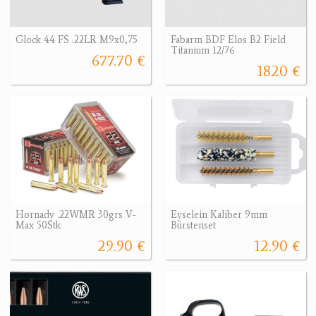
Glock 44 FS .22LR M9x0,75
Fabarm BDF Elos B2 Field
Titanium 12/76
677.70 €
1820 €
Hornady .22WMR 30grs V-
Eyselein Kaliber 9mm
Max 50Stk
Bürstenset
29.90 €
12.90 €