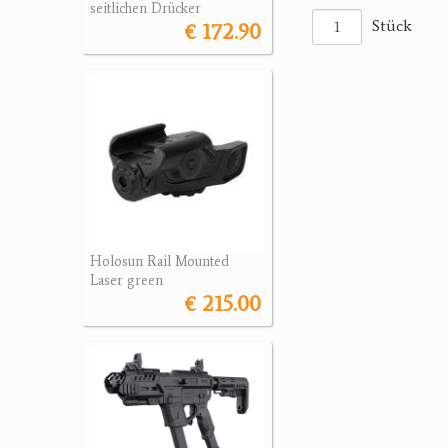
seitlichen Drücker
Stück
€ 172.90
Holosun Rail Mounted
Laser green
€ 215.00