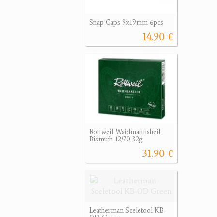
Snap Caps 9x19mm 6pcs
14.90 €
Rottweil Waidmannsheil
Bismuth 12/70 32g
31.90 €
Leatherman Sceletool KB-