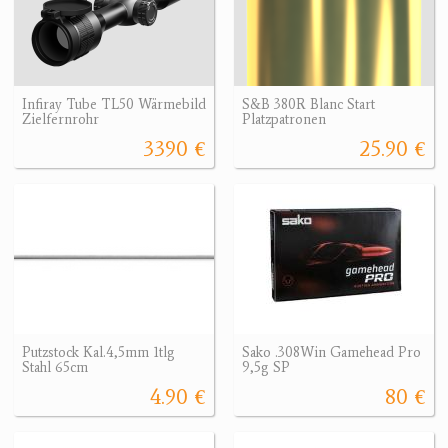
Infiray Tube TL50 Wärmebild
S&B 380R Blanc Start
Zielfernrohr
Platzpatronen
3390 €
25.90 €
Putzstock Kal.4,5mm 1tlg
Sako .308Win Gamehead Pro
Stahl 65cm
9,5g SP
4.90 €
80 €