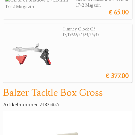
17+2 Magazin
€ 65.00
Jagdreviere
Bücher, Videos
Timney Glock G5
17/19/22/24/23/34/35
Antikes
Geschenke
Reviereinrichtungen
€ 377.00
Balzer Tackle Box Gross
Artikelnummer: 73873824