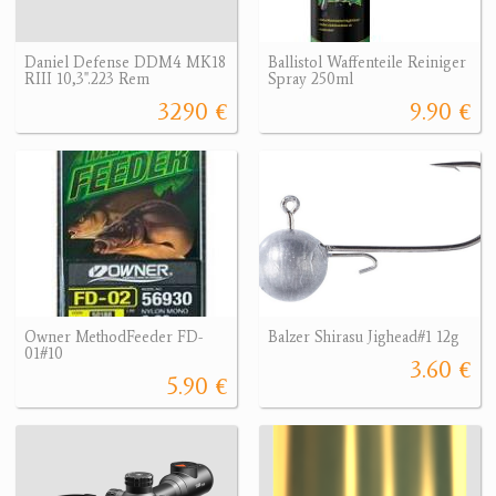
Daniel Defense DDM4 MK18
Ballistol Waffenteile Reiniger
RIII 10,3".223 Rem
Spray 250ml
3290 €
9.90 €
Owner MethodFeeder FD-
Balzer Shirasu Jighead#1 12g
01#10
3.60 €
5.90 €