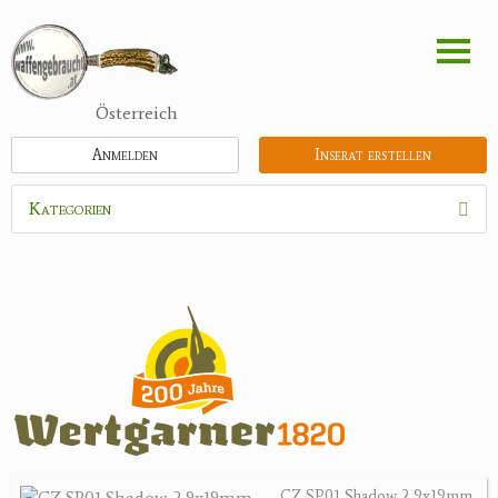
Direkt
zum
Inhalt
Österreich
Anmelden
Inserat erstellen
Kategorien
Waffen
Munition
Optik
Bogensport
Zubehör
Jagdangebote
CZ SP01 Shadow 2 9x19mm