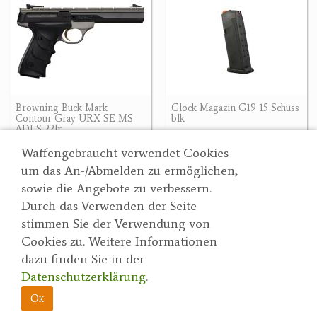
Browning Buck Mark
Glock Magazin G19 15 Schuss
Contour Gray URX SE MS
blk
ADJ S 22lr
39.90 €
935 €
Waffengebraucht verwendet Cookies
um das An-/Abmelden zu ermöglichen,
sowie die Angebote zu verbessern.
Durch das Verwenden der Seite
Wertgarner 1820
Suche
stimmen Sie der Verwendung von
Jagd & SporthandelsgmbH
Partner
Cookies zu. Weitere Informationen
AGBs
Dr. Karl-Renner-Straße 48
dazu finden Sie in der
Datenschutzerklärung
4470 Enns
Datenschutzerklärung
.
herbert@wertgarner.com
Impressum
https://www.wertgarner1820.at
Ok