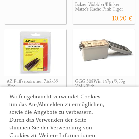
Balzer Wobbler/Blinker
Matze's Rache Pink Tiger
10.90 €
AZ Pufferpatronen 7,62x39
GGG 308Win 147gr/9,55g
2Stk
VM 20Stk.
24.90 €
27.90 €
Waffengebraucht verwendet Cookies
um das An-/Abmelden zu ermöglichen,
sowie die Angebote zu verbessern.
Durch das Verwenden der Seite
Wertgarner 1820
Suche
stimmen Sie der Verwendung von
Jagd & SporthandelsgmbH
Partner
Cookies zu. Weitere Informationen
AGBs
Dr. Karl-Renner-Straße 48