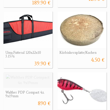
189.90 €
Uma.Futteral 120x22x10
Kürbiskernplatte/Kuchen
3.1576
4.50 €
39.90 €
Walther PDP Compact 4z.
9x19mm
890 €