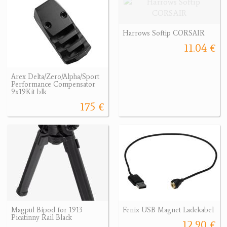
Harrows Softip CORSAIR
11.04 €
Arex Delta/Zero/Alpha/Sport
Performance Compensator
9x19Kit blk
175 €
Magpul Bipod for 1913
Fenix USB Magnet Ladekabel
Picatinny Rail Black
12.90 €