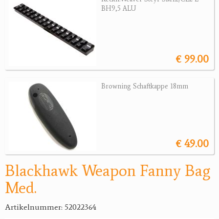
BH9,5 ALU
Jagdreviere
Bücher, Videos
€ 99.00
Antikes
Geschenke
Browning Schaftkappe 18mm
Reviereinrichtungen
€ 49.00
Blackhawk Weapon Fanny Bag
Med.
Artikelnummer: 52022364