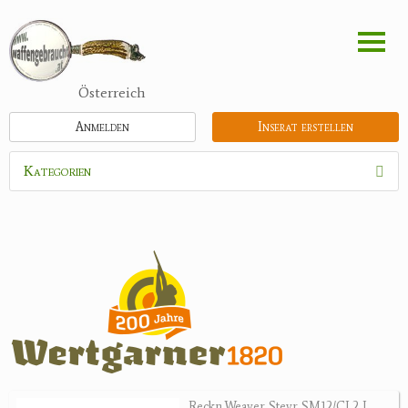
Direkt
zum
Inhalt
Österreich
Anmelden
Inserat erstellen
Kategorien
Waffen
Munition
Optik
Bogensport
Zubehör
Jagdangebote
Reckn.Weaver Steyr SM12/CL2 L