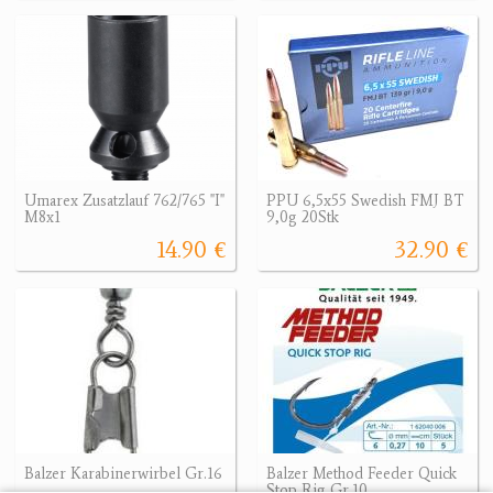
Umarex Zusatzlauf 762/765 "I"
PPU 6,5x55 Swedish FMJ BT
M8x1
9,0g 20Stk
14.90 €
32.90 €
Balzer Karabinerwirbel Gr.16
Balzer Method Feeder Quick
Stop Rig Gr.10