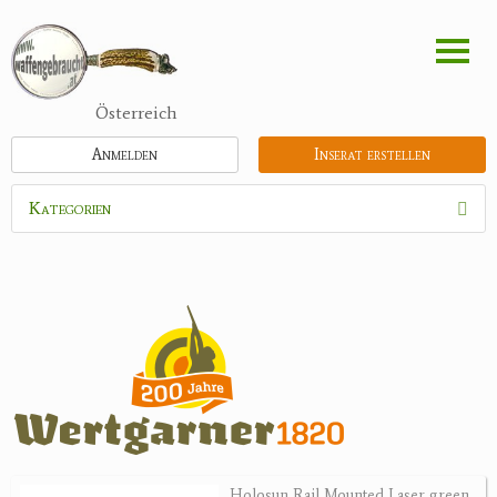
Direkt
zum
Inhalt
Österreich
Anmelden
Inserat erstellen
Kategorien
Waffen
Munition
Optik
Bogensport
Zubehör
Jagdangebote
Holosun Rail Mounted Laser green