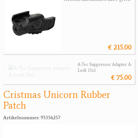
Jagdreviere
Bücher, Videos
Antikes
€ 215.00
Geschenke
A-Tec Suppressor Adapter A-
Reviereinrichtungen
Lock 15x1
€ 75.00
Cristmas Unicorn Rubber
Patch
Artikelnummer: 95354257