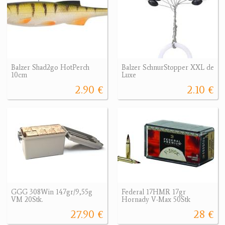
Balzer Shad2go HotPerch
Balzer SchnurStopper XXL de
10cm
Luxe
2.90 €
2.10 €
GGG 308Win 147gr/9,55g
Federal 17HMR 17gr
VM 20Stk.
Hornady V-Max 50Stk
27.90 €
28 €