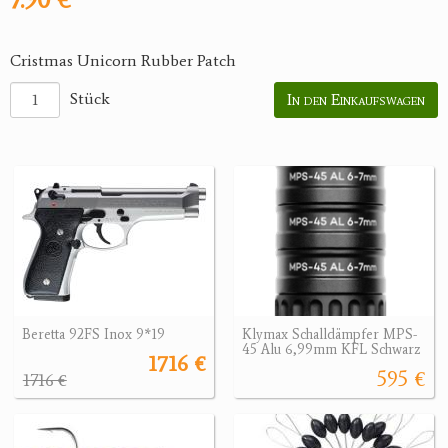
Cristmas Unicorn Rubber Patch
Stück
In den Einkaufswagen
Beretta 92FS Inox 9*19
Klymax Schalldämpfer MPS-
45 Alu 6,99mm KFL Schwarz
1716 €
595 €
1716 €