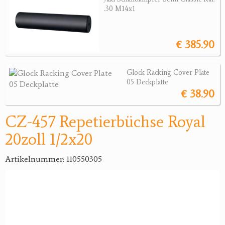
.30 M14x1
Jagdreviere
Bücher, Videos
€ 385.90
Antikes
Glock Racking Cover Plate
05 Deckplatte
Geschenke
€ 38.90
Reviereinrichtungen
CZ-457 Repetierbüchse Royal
20zoll 1/2x20
Artikelnummer: 110550305