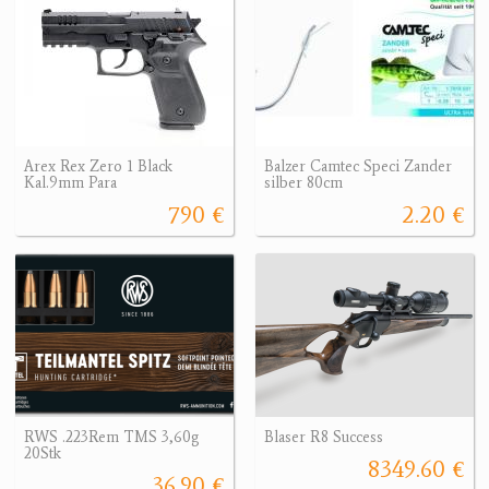
Arex Rex Zero 1 Black
Balzer Camtec Speci Zander
Kal.9mm Para
silber 80cm
790 €
2.20 €
RWS .223Rem TMS 3,60g
Blaser R8 Success
20Stk
8349.60 €
36.90 €