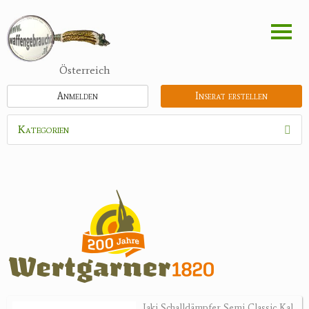
Direkt
zum
Inhalt
Österreich
Anmelden
Inserat erstellen
Kategorien
Waffen
Munition
Optik
Bogensport
Zubehör
Jagdangebote
Jaki Schalldämpfer Semi Classic Kal.