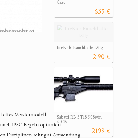
Case
639 €
fireKids Rauchbälle 12tlg
2.90 €
eltes Meistermodell.
Sabatti RB ST18 308win
61CM
d nach IPSC-Regeln optimiert,
2199 €
eren Disziplinen sehr gut Anwendung.