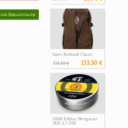
 den Einkaufswagen
Sauer Rucksack Classic
153.30 €
153.30 €
H&N Edition Wertgarner
1820 4,5 /500