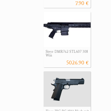
7.90 €
Steyr DMR762 STL407 308
Win
5026.90 €