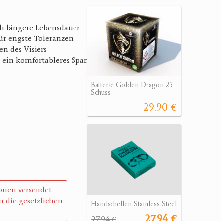
ich längere Lebensdauer
ür engste Toleranzen
n des Visiers
ür ein komfortableres Spannen
Batterie Golden Dragon 25
Schuss
29.90 €
sonen versendet
 die gesetzlichen
Handschellen Stainless Steel
27.94 €
27.94 €