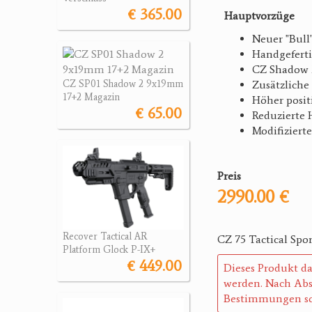
€ 365.00
Hauptvorzüge
Neuer "Bull
Handgeferti
CZ Shadow 2
Zusätzliche
CZ SP01 Shadow 2 9x19mm
17+2 Magazin
Höher posit
€ 65.00
Reduzierte 
Modifiziert
Preis
2990.00 €
Recover Tactical AR
CZ 75 Tactical Spo
Platform Glock P-IX+
€ 449.00
Dieses Produkt da
werden. Nach Abs
Bestimmungen so