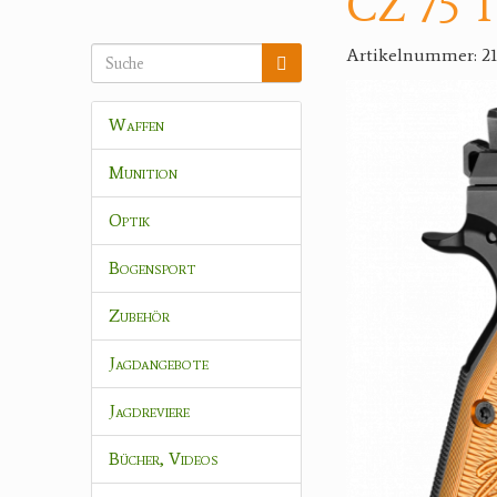
CZ 75 T
Artikelnummer: 2
Waffen
Munition
Optik
Bogensport
Zubehör
Jagdangebote
Jagdreviere
Bücher, Videos