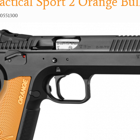
actical Sport 2 Orange Bul
10551300