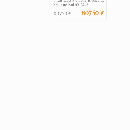
Tisas ZIG PC 1911 Black mit
Schiene Kal.45 ACP
807.50 €
807.50 €