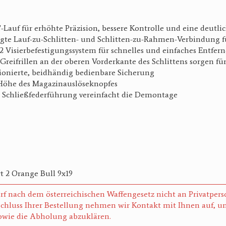
"-Lauf für erhöhte Präzision, bessere Kontrolle und eine deutl
gte Lauf-zu-Schlitten- und Schlitten-zu-Rahmen-Verbindung f
 Visierbefestigungssystem für schnelles und einfaches Entferne
 Greifrillen an der oberen Vorderkante des Schlittens sorgen f
ionierte, beidhändig bedienbare Sicherung
Höhe des Magazinauslöseknopfes
e Schließfederführung vereinfacht die Demontage
rt 2 Orange Bull 9x19
rf nach dem österreichischen Waffengesetz nicht an Privatper
chluss Ihrer Bestellung nehmen wir Kontakt mit Ihnen auf, um
wie die Abholung abzuklären.