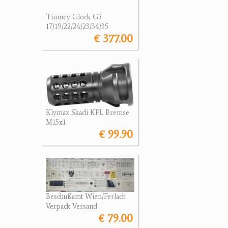
Timney Glock G5
17/19/22/24/23/34/35
€ 377.00
Klymax Skadi KFL Bremse
M15x1
€ 99.90
Beschußamt Wien/Ferlach
Verpack Versand
€ 79.00