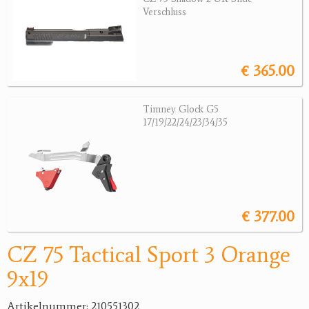
Verschluss
Jagdreviere
Bücher, Videos
€ 365.00
Antikes
Timney Glock G5
Geschenke
17/19/22/24/23/34/35
Reviereinrichtungen
€ 377.00
CZ 75 Tactical Sport 3 Orange
9x19
Artikelnummer: 210551302