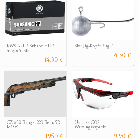
RWS .22LR Subsonic HP
Shir.Jig-Köpfe 20g 7.
40grs 50Stk
4.30 €
14.30 €
CZ 600 Range .223 Rem. 5R
Umarex CO2
M18x1
Wartungskapseln
1950 €
9.90 €