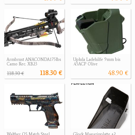
Armbrust ANACONDA175lbs
Uplula Ladehilfe 9mm bis
Camo Rec. XB23
.45ACP Olive
118.30 €
48.90 €
118.30 €
Walther Q5 Match Steel
Glock Magazinplatte +2