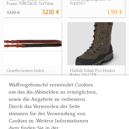
Frame VINTAGE 9x19mm
9/40/357
3210 €
1.90 €
3210 €
Gewehrriemen loden
Härkila Schuh Pro Hunter
Ridge 2.0 GTX
42.90 €
239.94 €
239.94 €
Waffengebraucht verwendet Cookies
um das An-/Abmelden zu ermöglichen,
sowie die Angebote zu verbessern.
Durch das Verwenden der Seite
Wertgarner 1820
Suche
stimmen Sie der Verwendung von
Jagd & SporthandelsgmbH
Partner
Cookies zu. Weitere Informationen
AGBs
Dr. Karl-Renner-Straße 48
dazu finden Sie in der