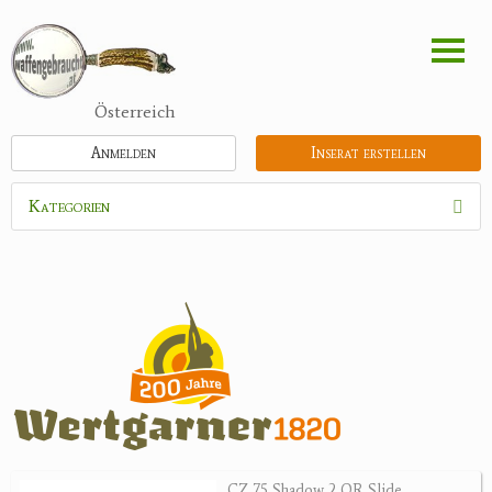
Direkt
zum
Inhalt
Österreich
Anmelden
Inserat erstellen
Kategorien
Waffen
Munition
Optik
Bogensport
Zubehör
Jagdangebote
CZ 75 Shadow 2 OR Slide