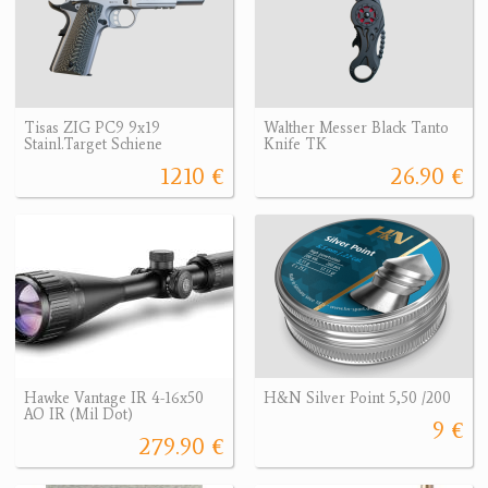
Tisas ZIG PC9 9x19
Walther Messer Black Tanto
Stainl.Target Schiene
Knife TK
1210 €
26.90 €
Hawke Vantage IR 4-16x50
H&N Silver Point 5,50 /200
AO IR (Mil Dot)
9 €
279.90 €