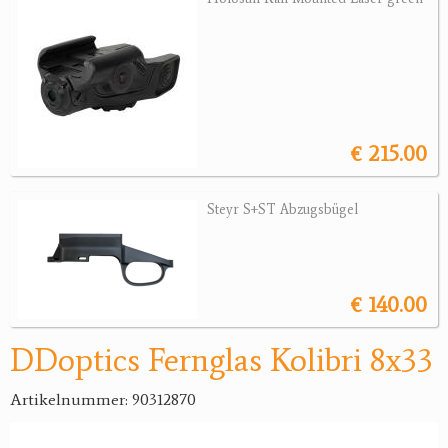
Jagdreviere
Bücher, Videos
Antikes
€ 215.00
Geschenke
Steyr S+ST Abzugsbügel
Reviereinrichtungen
€ 140.00
DDoptics Fernglas Kolibri 8x33
Artikelnummer: 90312870