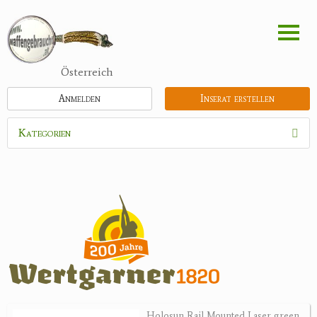
Direkt
zum
Inhalt
Österreich
Anmelden
Inserat erstellen
Kategorien
Waffen
Munition
Optik
Bogensport
Zubehör
Jagdangebote
Holosun Rail Mounted Laser green