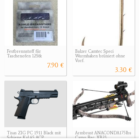
Festbrennstoff für
Balzer Camtec Speci
Taschenofen 12Stk
Wurmhaken brüniert ohne
Vorf.
7.90 €
3.30 €
Tisas ZIG PC 1911 Black mit
Armbrust ANACONDA175lbs
Schiene Kal.45 ACP
Camo Rec. XB23