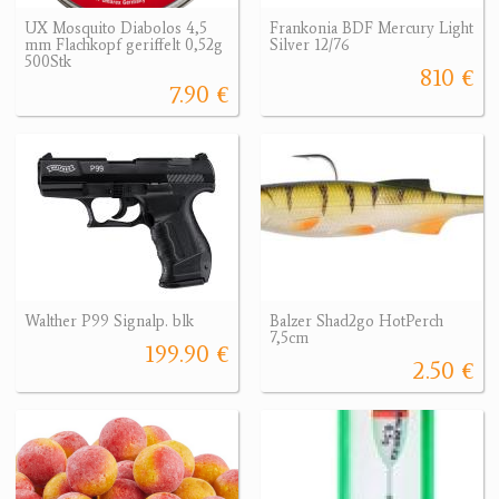
UX Mosquito Diabolos 4,5
Frankonia BDF Mercury Light
mm Flachkopf geriffelt 0,52g
Silver 12/76
500Stk
810 €
7.90 €
Walther P99 Signalp. blk
Balzer Shad2go HotPerch
7,5cm
199.90 €
2.50 €