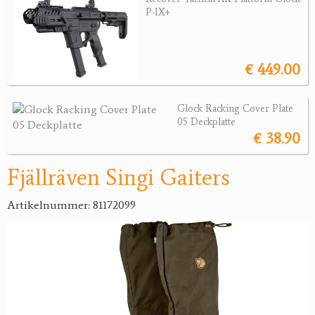
P-IX+
Jagdreviere
Bücher, Videos
€ 449.00
Antikes
Glock Racking Cover Plate
Geschenke
05 Deckplatte
€ 38.90
Reviereinrichtungen
Fjällräven Singi Gaiters
Artikelnummer: 81172099