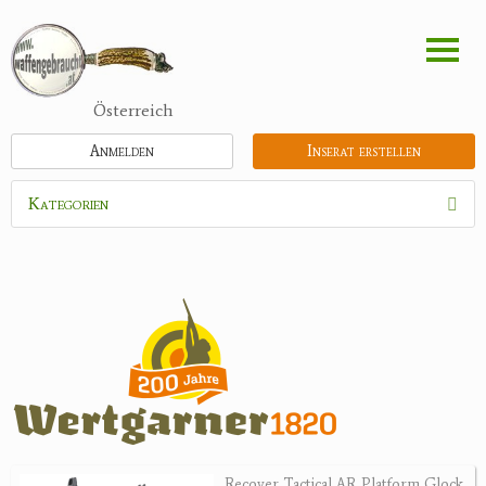
Direkt
zum
Inhalt
Österreich
Anmelden
Inserat erstellen
Kategorien
Waffen
Munition
Optik
Bogensport
Zubehör
Jagdangebote
Recover Tactical AR Platform Glock