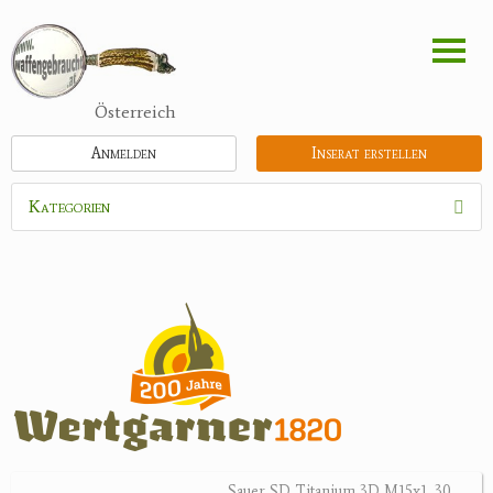
Direkt
zum
Inhalt
Österreich
Anmelden
Inserat erstellen
Kategorien
Waffen
Munition
Optik
Bogensport
Zubehör
Jagdangebote
Sauer SD Titanium 3D M15x1 .30