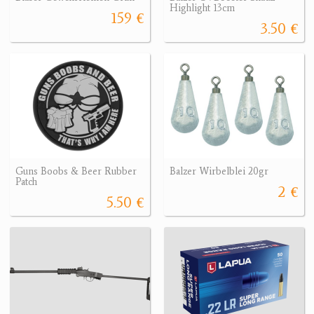
Highlight 13cm
159 €
3.50 €
Guns Boobs & Beer Rubber
Balzer Wirbelblei 20gr
Patch
2 €
5.50 €