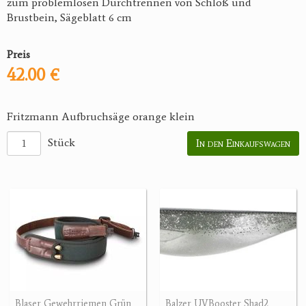
zum problemlosen Durchtrennen von Schloß und
Brustbein, Sägeblatt 6 cm
Preis
42.00 €
Fritzmann Aufbruchsäge orange klein
Stück
In den Einkaufswagen
Blaser Gewehrriemen Grün
Balzer UVBooster Shad2