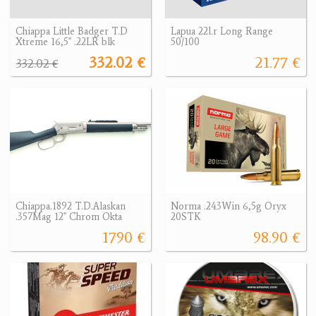
Chiappa Little Badger T.D
Lapua 22l.r Long Range
Xtreme 16,5" .22LR blk
50/100
332.02 €
21.77 €
332.02 €
Chiappa.1892 T.D.Alaskan
Norma .243Win 6,5g Oryx
.357Mag 12" Chrom Okta
20STK
1790 €
98.90 €