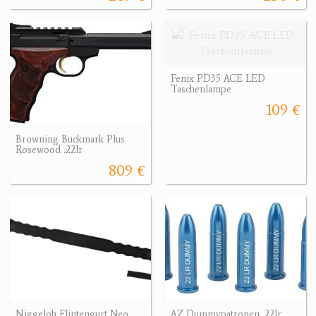
Fenix PD35 ACE LED
Taschenlampe
109 €
Browning Buckmark Plus
Rosewood .22lr
809 €
Niggeloh Flintengurt Neo
AZ Dummypatronen .22lr