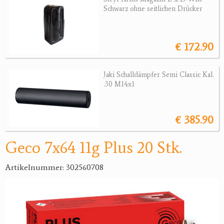
Schwarz ohne seitlichen Drücker
Jagdreviere
Bücher, Videos
€ 172.90
Antikes
Jaki Schalldämpfer Semi Classic Kal.
Geschenke
.30 M14x1
Reviereinrichtungen
€ 385.90
Geco 7x64 11g Plus 20 Stk.
Artikelnummer: 302560708