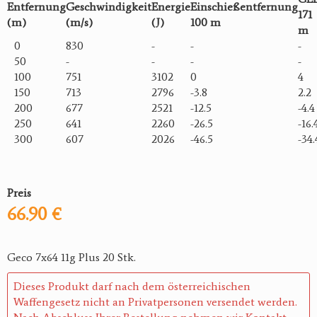
Entfernung
Geschwindigkeit
Energie
Einschießentfernung
171
(m)
(m/s)
(J)
100 m
m
0
830
-
-
-
50
-
-
-
-
100
751
3102
0
4
150
713
2796
-3.8
2.2
200
677
2521
-12.5
-4.4
250
641
2260
-26.5
-16.
300
607
2026
-46.5
-34.
Preis
66.90 €
Geco 7x64 11g Plus 20 Stk.
Dieses Produkt darf nach dem österreichischen
Waffengesetz nicht an Privatpersonen versendet werden.