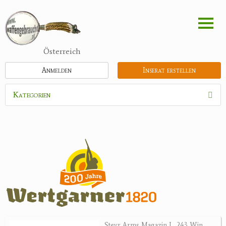
Direkt
zum
Inhalt
Österreich
Anmelden
Inserat erstellen
Kategorien
Waffen
Munition
Optik
Bogensport
Zubehör
Jagdangebote
Steyr Arms Magazin L .243 Win.