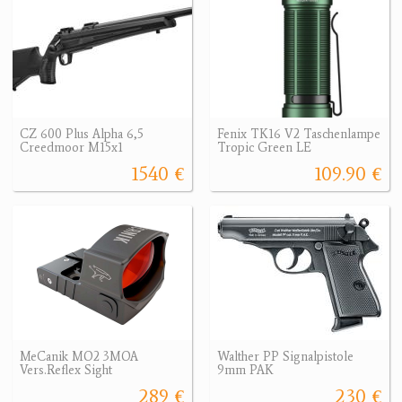
CZ 600 Plus Alpha 6,5
Fenix TK16 V2 Taschenlampe
Creedmoor M15x1
Tropic Green LE
1540 €
109.90 €
MeCanik MO2 3MOA
Walther PP Signalpistole
Vers.Reflex Sight
9mm PAK
289 €
230 €