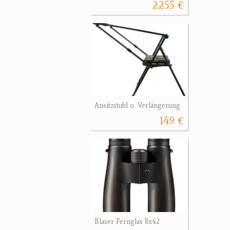
2255 €
Ansitzstuhl o. Verlängerung
149 €
Blaser Fernglas 8x42