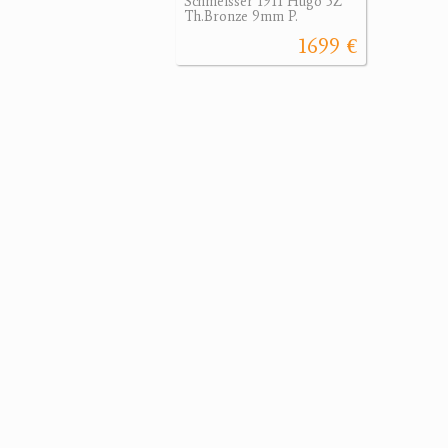
Schmeisser 1911 Hugo 5Z
Th.Bronze 9mm P.
1699 €