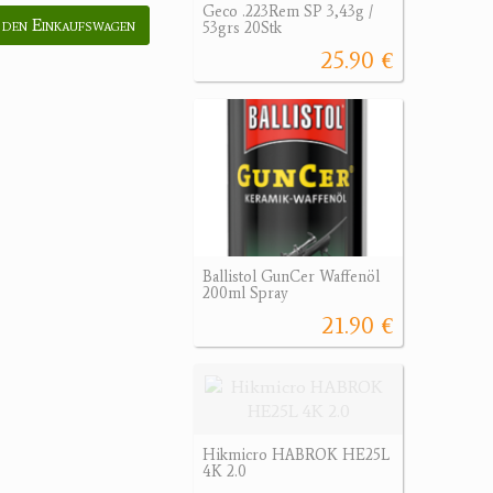
Geco .223Rem SP 3,43g /
 den Einkaufswagen
53grs 20Stk
25.90 €
Ballistol GunCer Waffenöl
200ml Spray
21.90 €
Hikmicro HABROK HE25L
4K 2.0