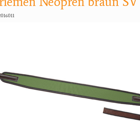
riemen Neopren braun SV
016011