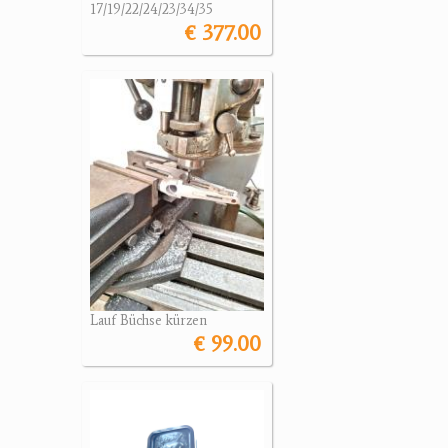
17/19/22/24/23/34/35
€ 377.00
Lauf Büchse kürzen
€ 99.00