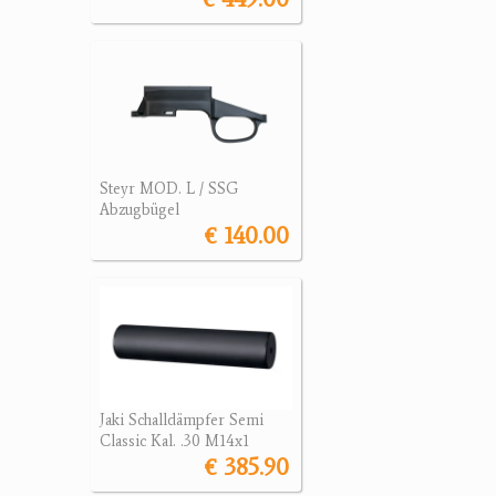
Steyr MOD. L / SSG
Abzugbügel
€ 140.00
Jaki Schalldämpfer Semi
Classic Kal. .30 M14x1
€ 385.90