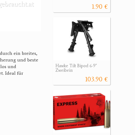
1.90 €
urch ein breites,
cherung und beste
Hawke Tilt Bipod 6-9"
hlos und
Zweibein
. Ideal für
103.90 €