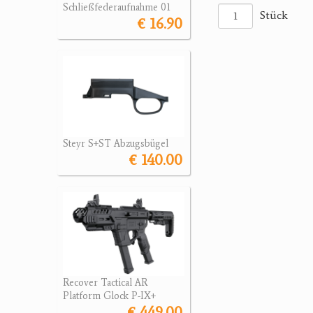
Schließfederaufnahme 01
Stück
€ 16.90
Steyr S+ST Abzugsbügel
€ 140.00
Recover Tactical AR
Platform Glock P-IX+
€ 449.00