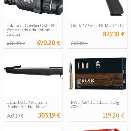
Hikmicro Cheetah C32F-NL
Glock 47 Gen5 FS MOS 9x19
Vorsatznachtsicht 940nm
827.10 €
Strahler
670.20 €
670.20 €
827.10 €
Diana LG350 Magnum
RWS 7x64 ID Classic 11,5g
Panther 4,5 Full Power
20Stk.
303.19 €
119.20 €
303.19 €