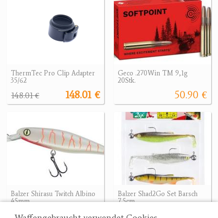
ThermTec Pro Clip Adapter
Geco .270Win TM 9,1g
35/62
20Stk.
148.01 €
50.90 €
148.01 €
Balzer Shirasu Twitch Albino
Balzer Shad2Go Set Barsch
45mm
7,5cm
12.60 €
6.90 €
Waffengebraucht verwendet Cookies