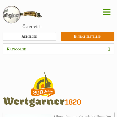
Direkt
zum
Inhalt
Österreich
Anmelden
Inserat erstellen
Kategorien
Waffen
Munition
Optik
Bogensport
Zubehör
Jagdangebote
Glock Dummy Rounds 9x19mm 5er