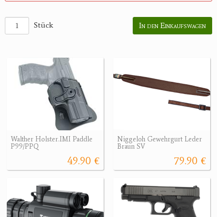
Stück
In den Einkaufswagen
Walther Holster.IMI Paddle
Niggeloh Gewehrgurt Leder
P99/PPQ
Braun SV
49.90 €
79.90 €