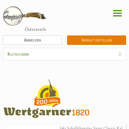
Direkt
zum
Inhalt
Österreich
Anmelden
Inserat erstellen
Kategorien
Waffen
Munition
Optik
Bogensport
Zubehör
Jagdangebote
Jaki Schalldämpfer Semi Classic Kal.