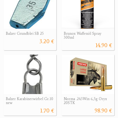
Balzer Grundblei SB 25
Brunox Waffenöl Spray
300ml
3.20 €
14.90 €
Balzer Karabinerwirbel Gr.10
Norma .243Win 6,5g Oryx
new
20STK
1.70 €
98.90 €