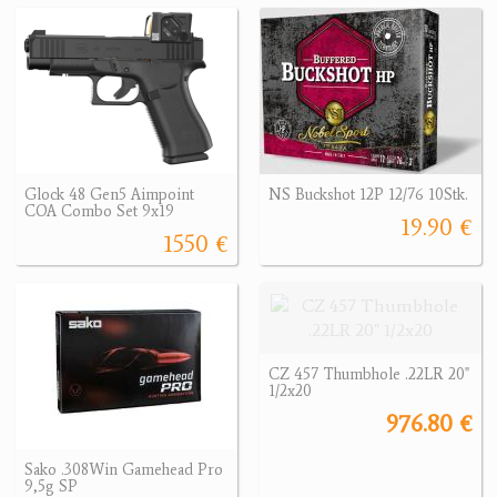
Glock 48 Gen5 Aimpoint
NS Buckshot 12P 12/76 10Stk.
COA Combo Set 9x19
19.90 €
1550 €
CZ 457 Thumbhole .22LR 20"
1/2x20
976.80 €
Sako .308Win Gamehead Pro
9,5g SP