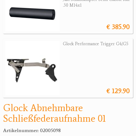
.30 M14x1
Jagdreviere
Bücher, Videos
€ 385.90
Antikes
Glock Performance Trigger G4/G5
Geschenke
Reviereinrichtungen
€ 129.90
Glock Abnehmbare
Schließfederaufnahme 01
Artikelnummer: 02005098