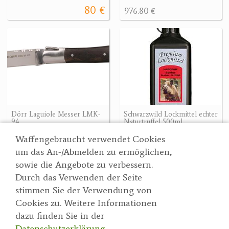
80 €
976.80 €
Dörr Laguiole Messer LMK-
Schwarzwild Lockmittel echter
94
Naturtrüffel 500ml
13.50 €
32.90 €
Waffengebraucht verwendet Cookies
um das An-/Abmelden zu ermöglichen,
sowie die Angebote zu verbessern.
Durch das Verwenden der Seite
Wertgarner 1820
Suche
stimmen Sie der Verwendung von
Jagd & SporthandelsgmbH
Partner
Cookies zu. Weitere Informationen
AGBs
Dr. Karl-Renner-Straße 48
dazu finden Sie in der
Datenschutzerklärung
4470 Enns
Datenschutzerklärung
.