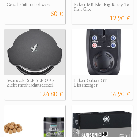
Gewehrfutteral schwarz
Balzer MK Blei Rig Ready To
Fish Gr.6
60 €
12.90 €
Swarovski SLP SLP-O-63
Balzer Galaxy GT
Zielfernrohrschutzdeckel
Bissanzeiger
124.80 €
16.90 €