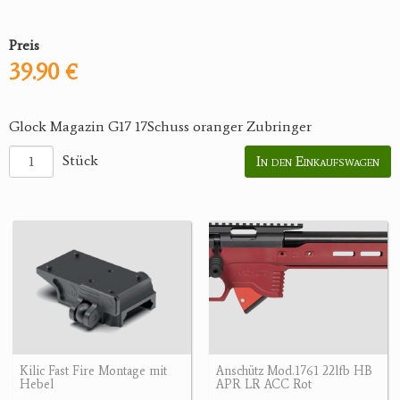
Preis
39.90 €
Glock Magazin G17 17Schuss oranger Zubringer
Stück
In den Einkaufswagen
Kilic Fast Fire Montage mit
Anschütz Mod.1761 22lfb HB
Hebel
APR LR ACC Rot