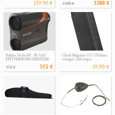
159.90 €
3388 €
3388 €
Kahles Helia RF - M 7x25
Glock Magazin G17 17Schuss
ENTFERNUNGSMESSER
oranger Zubringer
372 €
39.90 €
372 €