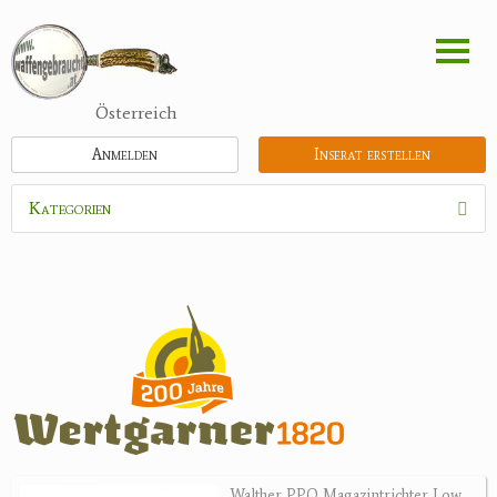
Direkt
zum
Inhalt
Österreich
Anmelden
Inserat erstellen
Kategorien
Waffen
Munition
Optik
Bogensport
Zubehör
Jagdangebote
Walther PPQ Magazintrichter Low