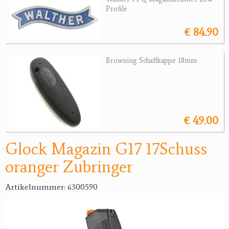
Profile
Jagdreviere
€ 84.90
Bücher, Videos
Browning Schaftkappe 18mm
Antikes
Geschenke
Reviereinrichtungen
€ 49.00
Glock Magazin G17 17Schuss
oranger Zubringer
Artikelnummer: 6300590