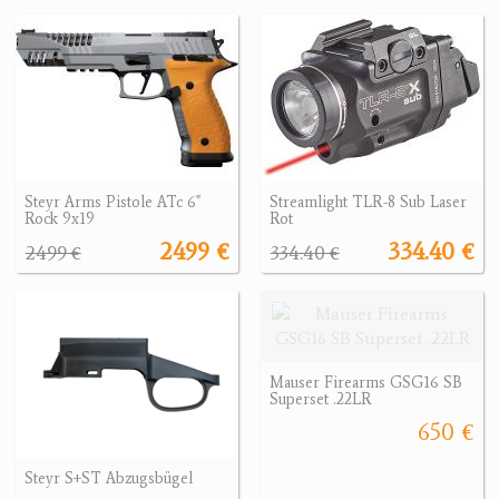
Steyr Arms Pistole ATc 6"
Streamlight TLR-8 Sub Laser
Rock 9x19
Rot
2499 €
334.40 €
2499 €
334.40 €
Mauser Firearms GSG16 SB
Superset .22LR
650 €
Steyr S+ST Abzugsbügel