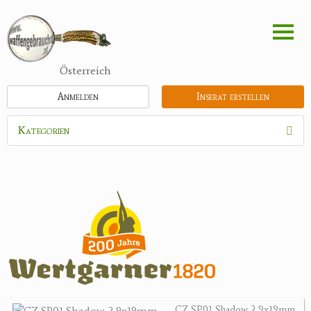
Direkt
zum
Inhalt
Österreich
Anmelden
Inserat erstellen
Kategorien
Waffen
Munition
Optik
Bogensport
Zubehör
Jagdangebote
CZ SP01 Shadow 2 9x19mm