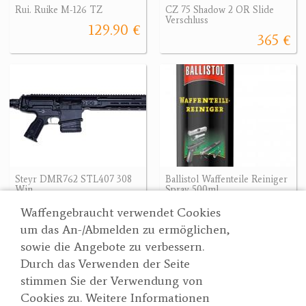
Rui. Ruike M-126 TZ
CZ 75 Shadow 2 OR Slide
Verschluss
129.90 €
365 €
Steyr DMR762 STL407 308
Ballistol Waffenteile Reiniger
Win
Spray 500ml
5026.90 €
11.90 €
Waffengebraucht verwendet Cookies
um das An-/Abmelden zu ermöglichen,
sowie die Angebote zu verbessern.
Durch das Verwenden der Seite
Wertgarner 1820
Suche
stimmen Sie der Verwendung von
Jagd & SporthandelsgmbH
Partner
Cookies zu. Weitere Informationen
AGBs
Dr. Karl-Renner-Straße 48