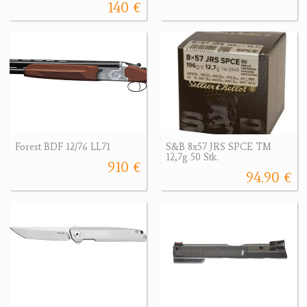
140 €
Forest BDF 12/76 LL71
S&B 8x57 JRS SPCE TM
12,7g 50 Stk.
910 €
94.90 €