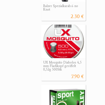
Balzer Spezialkarab.6 no
Knot
2.30 €
UX Mosquito Diabolos 4,5
mm Flachkopf geriffelt
0,52g 500Stk
7.90 €