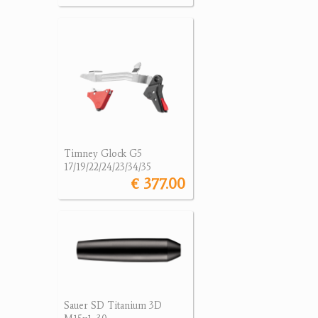
Timney Glock G5
17/19/22/24/23/34/35
€ 377.00
Sauer SD Titanium 3D