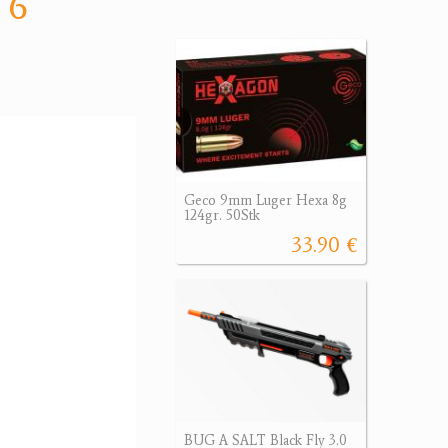
 6
Geco 9mm Luger Hexa 8g
124gr. 50Stk
33.90 €
BUG A SALT Black Fly 3.0