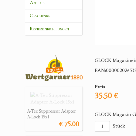
Antikes
Geschenke
Reviereinrichtungen
GLOCK Magazineinl
EAN:00000202653
Preis
35.50 €
A-Tec Suppressor Adapter
GLOCK Magazin G42
A-Lock 15x1
€ 75.00
Stück