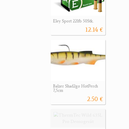
Eley Sport 22lfb 50Stk.
12.14 €
Balzer Shad2go HotPerch
7,5cm
2.50 €