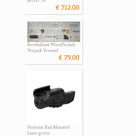
M15x1 .30
€ 712.00
Beschußamt Wien/Ferlach
Verpack Versand
€ 79.00
Holosun Rail Mounted
Laser green