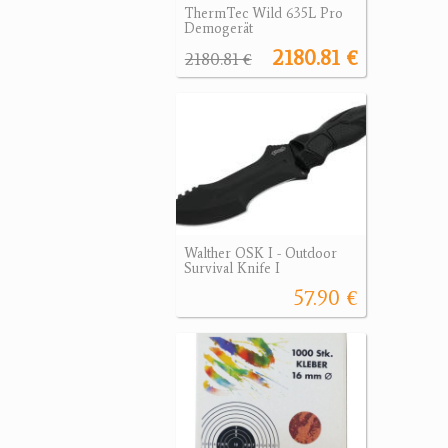
ThermTec Wild 635L Pro
Demogerät
2180.81 €
2180.81 €
Walther OSK I - Outdoor
Survival Knife I
57.90 €