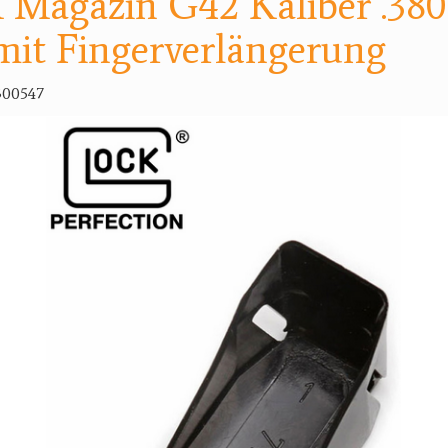
agazin G42 Kaliber .380
mit Fingerverlängerung
300547