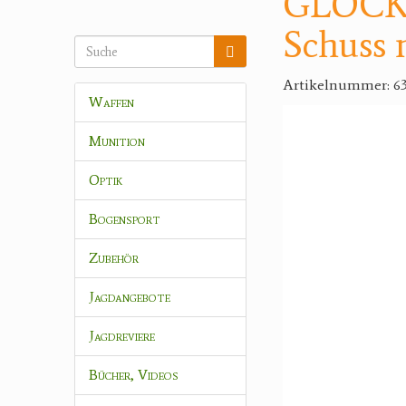
GLOCK M
Schuss 
Artikelnummer: 6
Waffen
Munition
Optik
Bogensport
Zubehör
Jagdangebote
Jagdreviere
Bücher, Videos