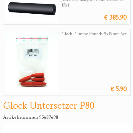
15x1
Jagdreviere
€ 385.90
Bücher, Videos
Glock Dummy Rounds 9x19mm 5er
Antikes
Geschenke
Reviereinrichtungen
€ 5.90
Glock Untersetzer P80
Artikelnummer: 95687698