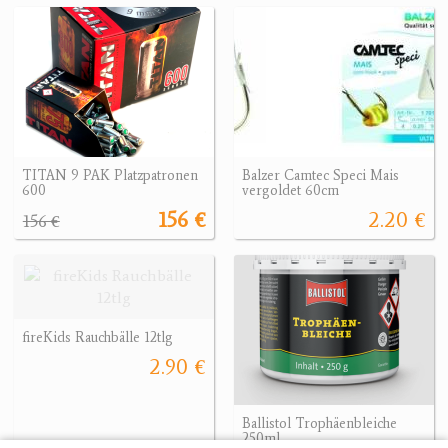
TITAN 9 PAK Platzpatronen
Balzer Camtec Speci Mais
600
vergoldet 60cm
156 €
2.20 €
156 €
fireKids Rauchbälle 12tlg
2.90 €
Ballistol Trophäenbleiche
250ml