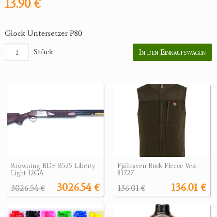
13.90 €
Glock Untersetzer P80
Stück
In den Einkaufswagen
Browning BDF B525 Liberty
Fjällräven Buck Fleece Vest
Light 12GA
81727
3026.54 €
136.01 €
3026.54 €
136.01 €