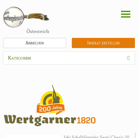
Direkt
zum
Inhalt
Österreich
Anmelden
Inserat erstellen
Kategorien
Waffen
Munition
Optik
Bogensport
Zubehör
Jagdangebote
Jaki Schalldämpfer Semi Classic 30