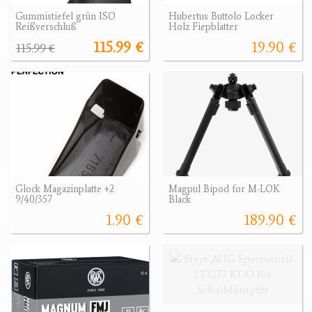
Gummistiefel grün ISO
Hubertus Buttolo Locker
Reißverschluß
Holz Fiepblatter
115.99 €
19.90 €
115.99 €
Glock Magazinplatte +2
Magpul Bipod for M-LOK
9/40/357
Black
1.90 €
189.90 €