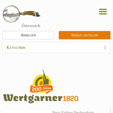
Direkt
zum
Inhalt
Österreich
Anmelden
Inserat erstellen
Kategorien
Waffen
Munition
Optik
Bogensport
Zubehör
Jagdangebote
Steyr Einlage Stecherabzug