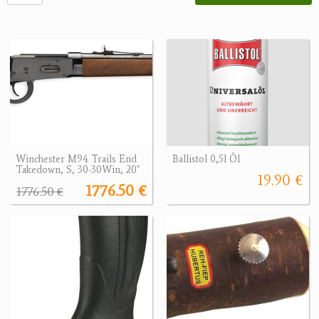
Winchester M94 Trails End
Ballistol 0,5l Öl
Takedown, S, 30-30Win, 20"
19.90 €
1776.50 €
1776.50 €