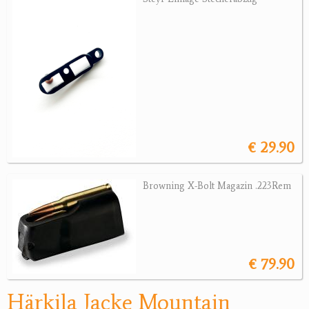
Jagdreviere
Bücher, Videos
Antikes
Geschenke
€ 29.90
Reviereinrichtungen
Browning X-Bolt Magazin .223Rem
€ 79.90
Härkila Jacke Mountain