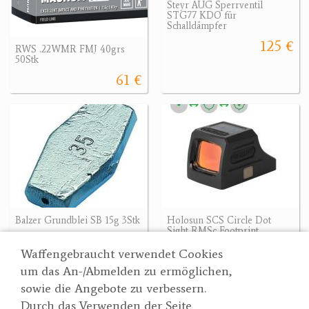
Steyr AUG Sperrventil
STG77 KDO für
Schalldämpfer
125 €
RWS .22WMR FMJ 40grs
50Stk
61 €
Balzer Grundblei SB 15g 3Stk
Holosun SCS Circle Dot
Sight RMSc Footprint
2 €
676.90 €
Waffengebraucht verwendet Cookies
um das An-/Abmelden zu ermöglichen,
sowie die Angebote zu verbessern.
Durch das Verwenden der Seite