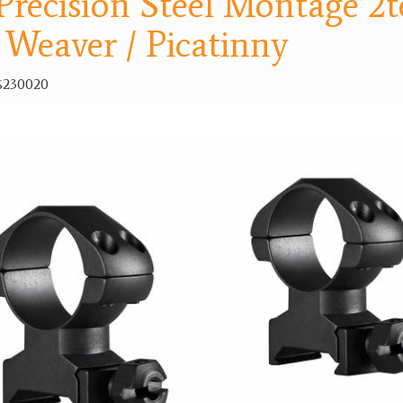
recision Steel Montage 2te
 Weaver / Picatinny
6230020