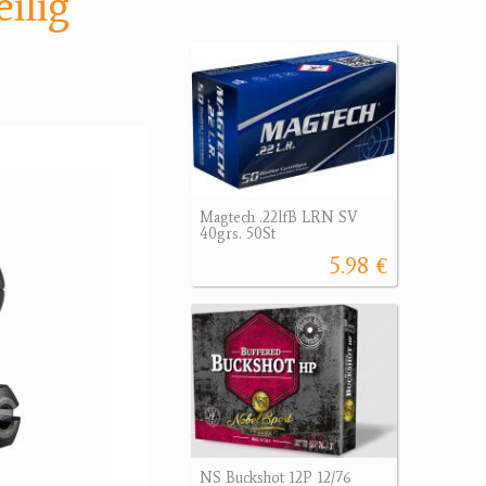
ilig
Magtech .22lfB LRN SV
40grs. 50St
5.98 €
NS Buckshot 12P 12/76