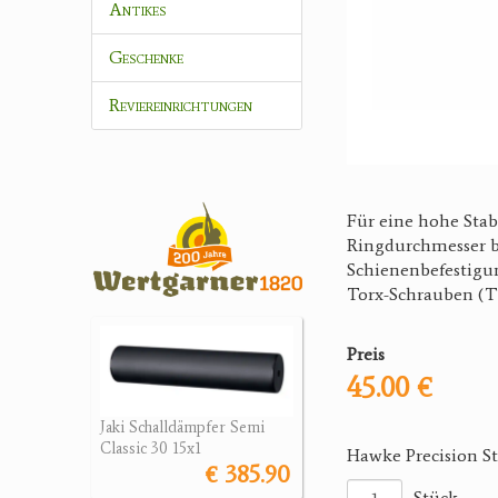
Antikes
Geschenke
Reviereinrichtungen
Für eine hohe Stabi
Ringdurchmesser be
Schienenbefestigun
Torx-Schrauben (T1
Preis
45.00 €
Jaki Schalldämpfer Semi
Classic 30 15x1
Hawke Precision St
€ 385.90
Stück