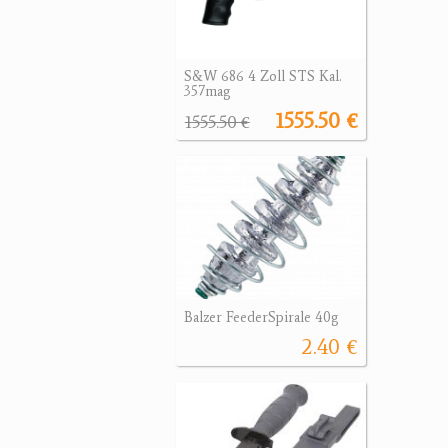
S&W 686 4 Zoll STS Kal.
357mag
1555.50 €
1555.50 €
Balzer FeederSpirale 40g
2.40 €