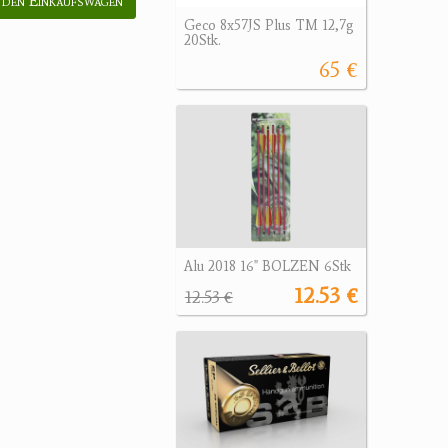
 den Einkaufswagen
Geco 8x57JS Plus TM 12,7g
20Stk.
65 €
Alu 2018 16" BOLZEN 6Stk
12.53 €
12.53 €