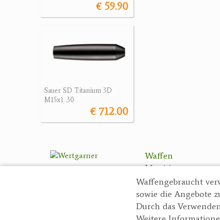
€ 59.90
Sauer SD Titanium 3D
M15x1 .30
€ 712.00
Waffen
Munition
Optik
Waffengebraucht ver
Bogensport
sowie die Angebote z
Zubehör
Durch das Verwenden
Weitere Informatione