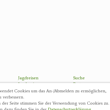
Jagdreisen
Suche
Jagdreviere
Partner
Bücher, Videos
AGBs
wendet Cookies um das An-/Abmelden zu ermöglichen,
Antikes
Datenschutzerklä
u verbessern.
Geschenke
Impressum
 der Seite stimmen Sie der Verwendung von Cookies zu.
Reviereinrichtungen
n dazu finden Sie in der
Datenschutzerklärung
.