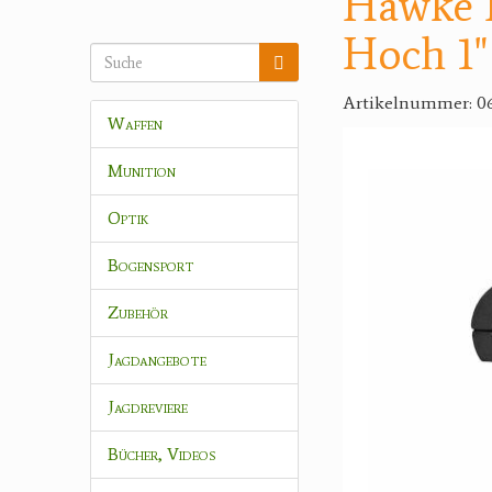
Hawke P
Hoch 1"
Artikelnummer: 0
Waffen
Munition
Optik
Bogensport
Zubehör
Jagdangebote
Jagdreviere
Bücher, Videos