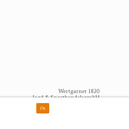
Wertgarner 1820
Jagd & SporthandelsgmbH
Dr. Karl-Renner-Straße 48
Ok
rung
4470 Enns
herbert@wertgarner.com
https://www.wertgarner1820.at