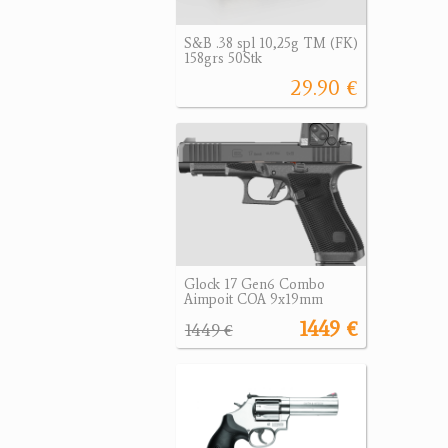
S&B .38 spl 10,25g TM (FK)
158grs 50Stk
29.90 €
Glock 17 Gen6 Combo
Aimpoit COA 9x19mm
1449 €
1449 €