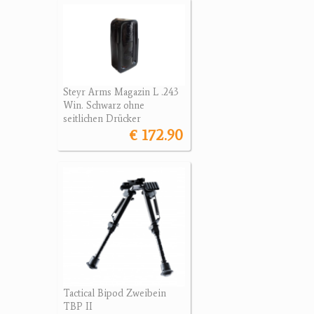
Steyr Arms Magazin L .243
Win. Schwarz ohne
seitlichen Drücker
€ 172.90
Tactical Bipod Zweibein
TBP II