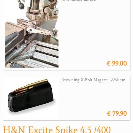
Jagdreviere
Bücher, Videos
Antikes
Geschenke
€ 99.00
Reviereinrichtungen
Browning X-Bolt Magazin .223Rem
€ 79.90
H&N Excite Spike 4,5 /400