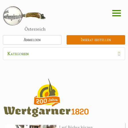
Direkt
zum
Inhalt
Österreich
Anmelden
Inserat erstellen
Kategorien
Waffen
Munition
Optik
Bogensport
Zubehör
Jagdangebote
Lauf Büchse kürzen