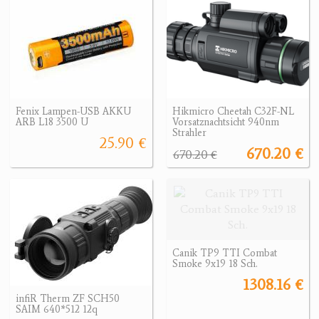
Fenix Lampen-USB AKKU
Hikmicro Cheetah C32F-NL
ARB L18 3500 U
Vorsatznachtsicht 940nm
Strahler
25.90 €
670.20 €
670.20 €
Canik TP9 TTI Combat
Smoke 9x19 18 Sch.
1308.16 €
infiR Therm ZF SCH50
SAIM 640*512 12q