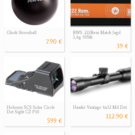
Glock Stressball
RWS .222Rem Match Jagd
3,4g 30Stk
7.90 €
39 €
Holosun SCS Solar Circle
Hawke Vantage 4x32 Mil Dot
Dot Sight CZ P10
112.90 €
599 €