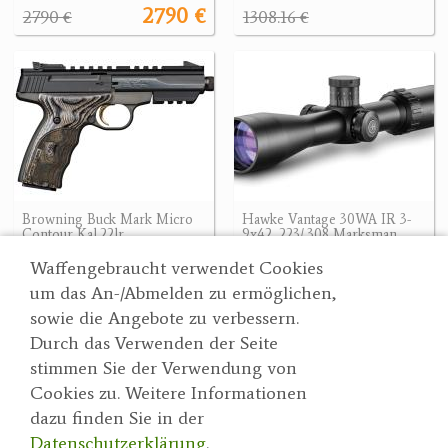
2790 €
2790 €
1308.16 €
Browning Buck Mark Micro
Hawke Vantage 30WA IR 3-
Contour Kal.22lr
9x42 .223/.308 Marksman
1026.90 €
299 €
Waffengebraucht verwendet Cookies
um das An-/Abmelden zu ermöglichen,
sowie die Angebote zu verbessern.
Durch das Verwenden der Seite
Wertgarner 1820
Suche
stimmen Sie der Verwendung von
Jagd & SporthandelsgmbH
Partner
Cookies zu. Weitere Informationen
AGBs
Dr. Karl-Renner-Straße 48
dazu finden Sie in der
Datenschutzerklärung
4470 Enns
Datenschutzerklärung
.