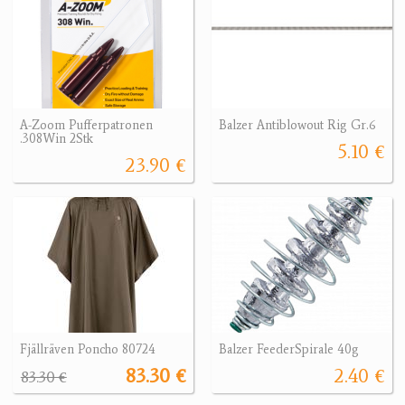
A-Zoom Pufferpatronen
Balzer Antiblowout Rig Gr.6
.308Win 2Stk
5.10 €
23.90 €
Fjällräven Poncho 80724
Balzer FeederSpirale 40g
83.30 €
2.40 €
83.30 €