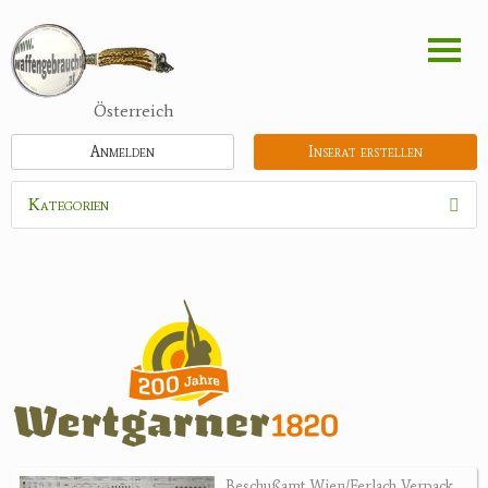
Direkt
zum
Inhalt
Österreich
Anmelden
Inserat erstellen
Kategorien
Waffen
Munition
Optik
Bogensport
Zubehör
Jagdangebote
Beschußamt Wien/Ferlach Verpack