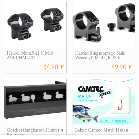
Hawke Mont.9-11 1" Med
Hawke Ringmontage Stahl
22101/HM6104
Weaver/1" Med QR 2Stk.
34.90 €
49.90 €
Geschossfangkasten Hunter 4
Balzer Camtec Match Haken
Kippenten