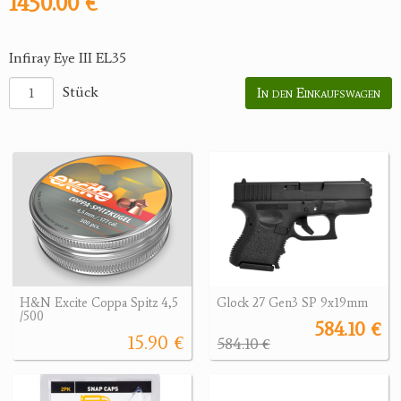
1450.00 €
Infiray Eye III EL35
Stück
In den Einkaufswagen
H&N Excite Coppa Spitz 4,5
Glock 27 Gen3 SP 9x19mm
/500
584.10 €
15.90 €
584.10 €