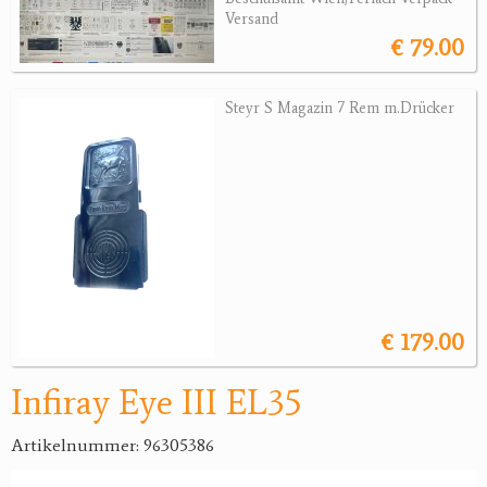
Versand
€ 79.00
Jagdreviere
Bücher, Videos
Steyr S Magazin 7 Rem m.Drücker
Antikes
Geschenke
Reviereinrichtungen
€ 179.00
Infiray Eye III EL35
Artikelnummer: 96305386