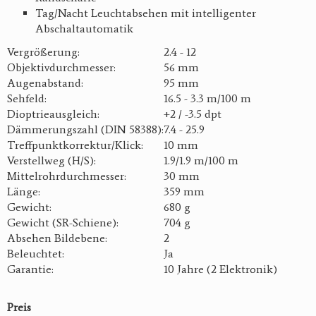
Tag/Nacht Leuchtabsehen mit intelligenter
Abschaltautomatik
Vergrößerung:
2.4 - 12
Objektivdurchmesser:
56 mm
Augenabstand:
95 mm
Sehfeld:
16.5 - 3.3 m/100 m
Dioptrieausgleich:
+2 / -3.5 dpt
Dämmerungszahl (DIN 58388):
7.4 - 25.9
Treffpunktkorrektur/Klick:
10 mm
Verstellweg (H/S):
1.9/1.9 m/100 m
Mittelrohrdurchmesser:
30 mm
Länge:
359 mm
Gewicht:
680 g
Gewicht (SR-Schiene):
704 g
Absehen Bildebene:
2
Beleuchtet:
Ja
Garantie:
10 Jahre (2 Elektronik)
Preis