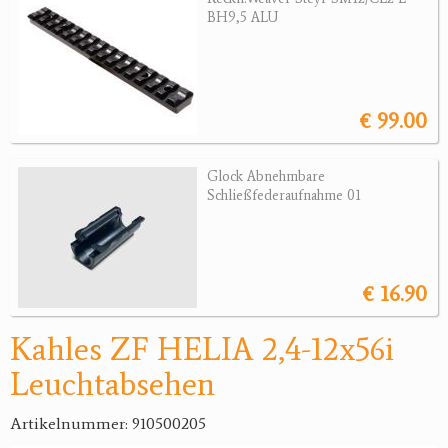
BH9,5 ALU
Jagdreviere
Bücher, Videos
€ 99.00
Antikes
Geschenke
Glock Abnehmbare
Schließfederaufnahme 01
Reviereinrichtungen
€ 16.90
Kahles ZF HELIA 2,4-12x56i
Leuchtabsehen
Artikelnummer: 910500205