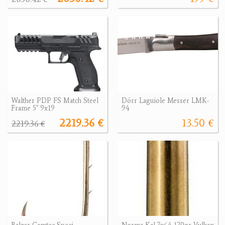
Walther PDP FS Match Steel
Dörr Laguiole Messer LMK-
Frame 5" 9x19
94
2219.36 €
13.50 €
2219.36 €