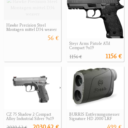
Hawke Precision Steel
Montagen mittel D34 weaver
56 €
Steyr Arms Pistole ATd
Compact 9x19
1156 €
1156 €
CZ 75 Shadow 2 Compact
BURRIS Entfernungsmesser
Alloy Industrial Silver 9x19
Signature HD 2000 LRF
2030.42 €
499 €
2030.42 €