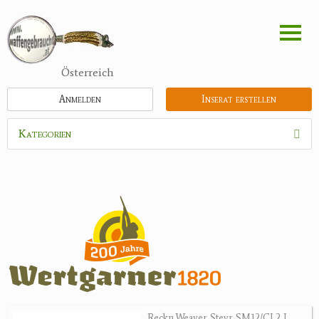
Direkt
zum
Inhalt
Österreich
Anmelden
Inserat erstellen
Kategorien
Waffen
Munition
Optik
Bogensport
Zubehör
Jagdangebote
Reckn.Weaver Steyr SM12/CL2 L