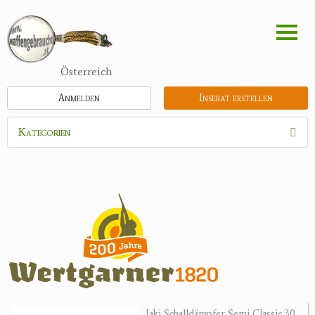
Direkt
zum
Inhalt
Österreich
Anmelden
Inserat erstellen
Kategorien
Waffen
Munition
Optik
Bogensport
Zubehör
Jagdangebote
Jaki Schalldämpfer Semi Classic 30