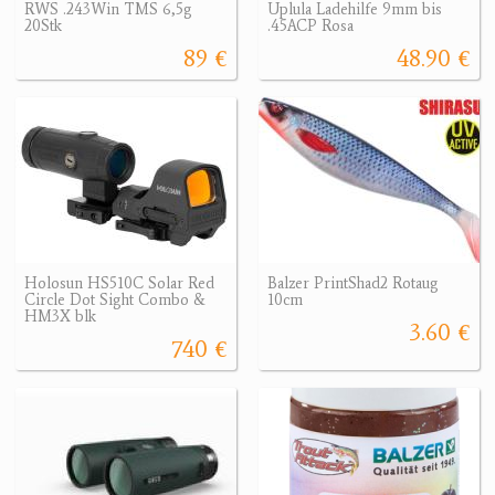
RWS .243Win TMS 6,5g
Uplula Ladehilfe 9mm bis
20Stk
.45ACP Rosa
89 €
48.90 €
Holosun HS510C Solar Red
Balzer PrintShad2 Rotaug
Circle Dot Sight Combo &
10cm
HM3X blk
3.60 €
740 €