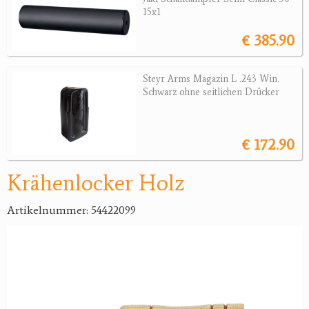
15x1
Jagdreviere
€ 385.90
Bücher, Videos
Steyr Arms Magazin L .243 Win.
Antikes
Schwarz ohne seitlichen Drücker
Geschenke
€ 172.90
Reviereinrichtungen
Krähenlocker Holz
Artikelnummer: 54422099