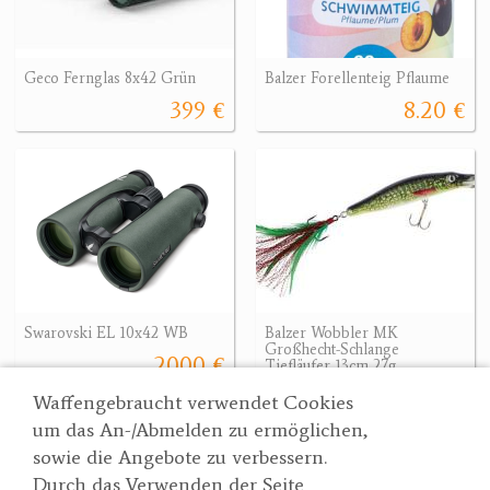
Geco Fernglas 8x42 Grün
Balzer Forellenteig Pflaume
399 €
8.20 €
Swarovski EL 10x42 WB
Balzer Wobbler MK
Großhecht-Schlange
2000 €
Tiefläufer 13cm 27g
17.50 €
Waffengebraucht verwendet Cookies
um das An-/Abmelden zu ermöglichen,
sowie die Angebote zu verbessern.
Durch das Verwenden der Seite