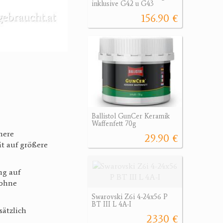
inklusive G42 u G43
156.90 €
Ballistol GunCer Keramik
Waffenfett 70g
here
29.90 €
ät auf größere
ng auf
 ohne
Swarovski Z6i 4-24x56 P
BT III L 4A-I
sätzlich
2330 €