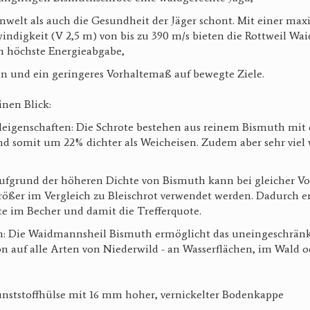
mwelt als auch die Gesundheit der Jäger schont. Mit einer ma
digkeit (V 2,5 m) von bis zu 390 m/s bieten die Rottweil W
 höchste Energieabgabe,
n und ein geringeres Vorhaltemaß auf bewegte Ziele.
inen Blick:
aleigenschaften: Die Schrote bestehen aus reinem Bismuth mit 
ind somit um 22% dichter als Weicheisen. Zudem aber sehr viel
 Aufgrund der höheren Dichte von Bismuth kann bei gleicher Vo
ßer im Vergleich zu Bleischrot verwendet werden. Dadurch er
te im Becher und damit die Trefferquote.
en: Die Waidmannsheil Bismuth ermöglicht das uneingeschrän
on auf alle Arten von Niederwild - an Wasserflächen, im Wald 
Kunststoffhülse mit 16 mm hoher, vernickelter Bodenkappe