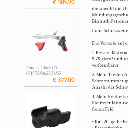
€ 385.90
die sowohl die U
Mündungsgeschwin
Bismuth-Patronen
hohe Schussweite
Die Vorteile auf e
1. Bessere Materi
9,78 g/cm³ und s
verformbarer.
Timney Glock G5
17/19/22/24/23/34/35
2. Mehr Treffer:
€ 377.00
Schrotnummer grö
Anzahl der Schro
3. Mehr Freiheit
bleifreier Muniti
freien Feld.
• Kal. 20: gelbe 
• Faserpfropfen