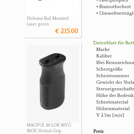
• Bismuthschrot
• Umweltverträgl
Holosun Rail Mounted
Laser green
€ 215.00
Datenblatt für Ro
Marke
Kaliber
Blei Kennzeichn
Schrotgröße
Schrotnummer
Gewicht der Vorl
Streueigenschaft
Höhe der Bodenk
Schrotmaterial
Hülsenmaterial
V 2.5m [m/s]
MAGPUL M-LOK MVG
Preis
MOE Vertical Grip