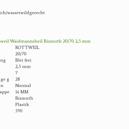
ich/wasserwildgerecht
ttweil Waidmannsheil Bismuth 20/70 2,5 mm
ROTTWEIL
20/70
ung
Blei frei
2,5 mm
7
age g
28
en
Normal
appe
16 MM
Bismuth
Plastik
390