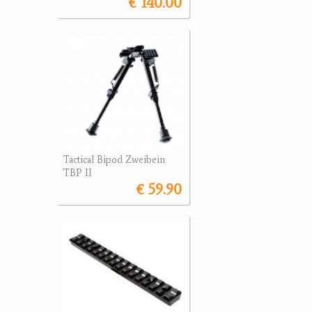
€ 140.00
Tactical Bipod Zweibein
TBP II
€ 59.90