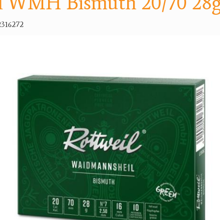
l WMH Bismuth 20/70 28g 
316272