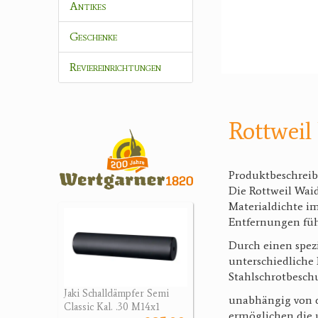
Antikes
Geschenke
Reviereinrichtungen
Rottwei
Produktbeschrei
Die Rottweil Wai
Materialdichte im
Entfernungen füh
Durch einen spez
unterschiedliche 
Stahlschrotbesch
Jaki Schalldämpfer Semi
unabhängig von d
Classic Kal. .30 M14x1
ermöglichen die 