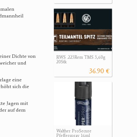
ximalen
aidmannheil
einer Dichte von
RWS .223Rem TMS 3,60g
20Stk
 weicher und
36.90 €
rlage eine
höht sich die
kte Jagen mit
oder auf dem
Walther ProSecure
Pfefferspray 16ml