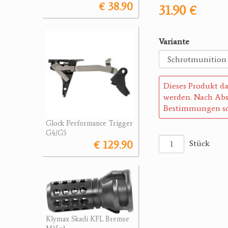
€ 38.90
31.90 €
Variante
Dieses Produkt da
werden. Nach Abs
Bestimmungen so
Glock Performance Trigger
G4/G5
€ 129.90
Stück
Klymax Skadi KFL Bremse