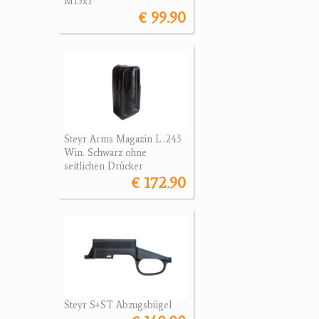
M15x1
€ 99.90
Steyr Arms Magazin L .243
Win. Schwarz ohne
seitlichen Drücker
€ 172.90
Steyr S+ST Abzugsbügel