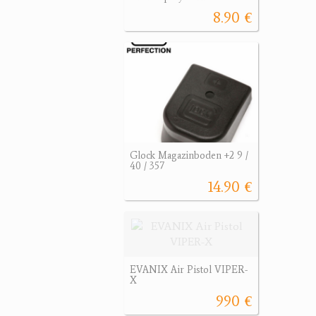
8.90 €
Glock Magazinboden +2 9 /
40 / 357
14.90 €
EVANIX Air Pistol VIPER-
X
990 €