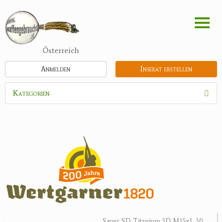
Direkt
zum
Inhalt
Österreich
Anmelden
Inserat erstellen
Kategorien
Waffen
Munition
Optik
Bogensport
Zubehör
Jagdangebote
Sauer SD Titanium 3D M15x1 .30