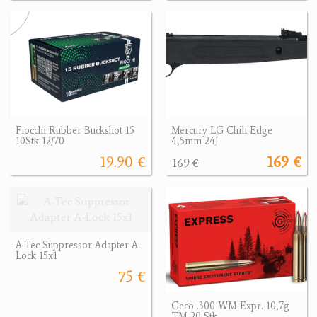
Fiocchi Rubber Buckshot 15
Mercury LG Chili Edge
10Stk 12/70
4,5mm 24J
19.90 €
169 €
169 €
A-Tec Suppressor Adapter A-
Lock 15x1
75 €
Geco .300 WM Expr. 10,7g
TM 20 Stk.